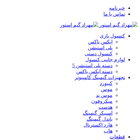
خبرنامه
تماس با ما
کنسول بازی
ایکس باکس
پلی استیشن
کنسول دستی
لوازم جانبی کنسول
دسته پلی استیشن 5
دسته ایکس باکس
تجهیزات گیمینگ کامپیوتر
کیبورد
موس
موس پد
میکروفون
هدست
اسپیکر گیمینگ
باندل گیمینگ
هارد اکسترنال
هاب
قطعات