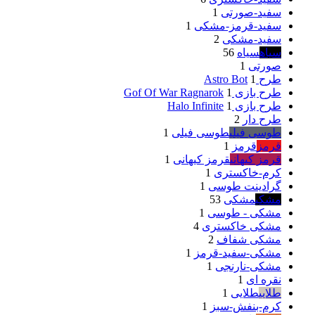
سفید-صورتی
1
سفید-قرمز-مشکی
1
سفید-مشکی
2
سیاه
سیاه
56
صورتی
1
طرح Astro Bot
1
طرح بازی Gof Of War Ragnarok
1
طرح بازی Halo Infinite
1
طرح دار
2
طوسی فیلی
طوسی فیلی
1
قرمز
قرمز
1
قرمز کیهانی
قرمز کیهانی
1
کرم-خاکستری
1
گرادینت طوسی
1
مشکی
مشکی
53
مشکی - طوسی
1
مشکی خاکستری
4
مشکی شفاف
2
مشکی-سفید-قرمز
1
مشکی-نارنجی
1
نقره ای
1
طلایی
طلایی
1
کرم-بنفش-سبز
1