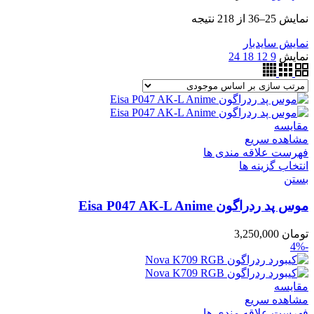
نمایش 25–36 از 218 نتیجه
نمایش سایدبار
نمایش
9
12
18
24
مقایسه
مشاهده سریع
فهرست علاقه مندی ها
انتخاب گزینه ها
بستن
موس پد ردراگون Eisa P047 AK-L Anime
تومان
3,250,000
-4%
مقایسه
مشاهده سریع
فهرست علاقه مندی ها