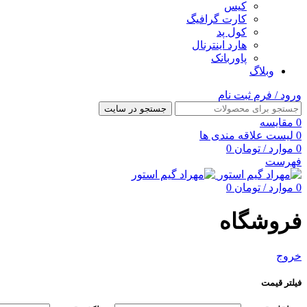
کیس
کارت گرافیگ
کول پد
هارد اینترنال
پاوربانک
وبلاگ
ورود / فرم ثبت نام
جستجو در سایت
0
مقایسه
0
لیست علاقه مندی ها
0
موارد
/
تومان
0
فهرست
0
موارد
/
تومان
0
فروشگاه
خروج
فیلتر قیمت