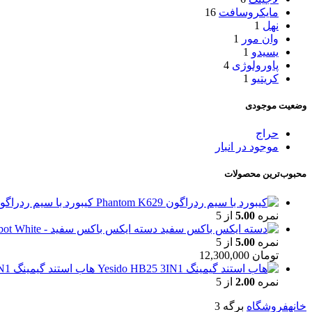
مایکروسافت
16
نهل
1
وان مور
1
یسیدو
1
پاورولوژی
4
کریتیو
1
وضعیت موجودی
حراج
موجود در انبار
محبوب‌ترین محصولات
کیبورد با سیم ردراگون ntom K629
نمره
5.00
از 5
دسته ایکس باکس سفید - Robot White
نمره
5.00
از 5
تومان
12,300,000
هاب استند گیمینگ Yesido HB25 3IN1
نمره
2.00
از 5
خانه
فروشگاه
برگه 3