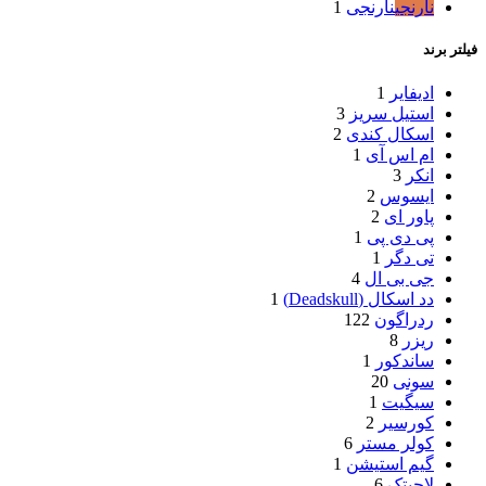
نارنجی
نارنجی
1
فیلتر برند
ادیفایر
1
استیل سریز
3
اسکال کندی
2
ام اس آی
1
انکر
3
ایسوس
2
پاور ای
2
پی دی پی
1
تی دگر
1
جی بی ال
4
دد اسکال (Deadskull)
1
ردراگون
122
ریزر
8
ساندکور
1
سونی
20
سیگیت
1
کورسیر
2
کولر مستر
6
گیم استیشن
1
لاجیتک
6