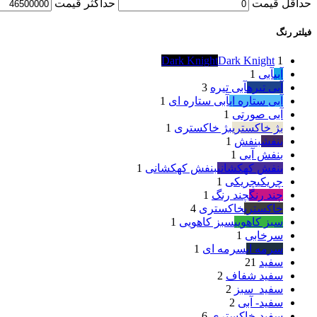
حداقل قیمت
حداكثر قيمت
فیلتر رنگ
Dark Knight
Dark Knight
1
آبی
آبی
1
آبی تیره
آبی تیره
3
آبی ستاره ای
آبی ستاره ای
1
آبی صورتی
1
بژ خاکستری
بژ خاکستری
1
بنفش
بنفش
1
بنفش آبی
1
بنفش کهکشانی
بنفش کهکشانی
1
چریکی
چریکی
1
چند رنگ
چند رنگ
1
خاکستری
خاکستری
4
سبز کاهویی
سبز کاهویی
1
سرخابی
1
سرمه ای
سرمه ای
1
سفید
21
سفید شفاف
2
سفید_سبز
2
سفید- آبی
2
سفید-خاکستری
6