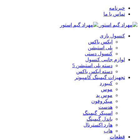
خبرنامه
تماس با ما
کنسول بازی
ایکس باکس
پلی استیشن
کنسول دستی
لوازم جانبی کنسول
دسته پلی استیشن 5
دسته ایکس باکس
تجهیزات گیمینگ کامپیوتر
کیبورد
موس
موس پد
میکروفون
هدست
اسپیکر گیمینگ
باندل گیمینگ
هارد اکسترنال
هاب
قطعات