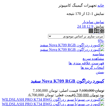
خانه
تجهیزات گیمینگ کامپیوتر
نمایش 1–12 از 170 نتیجه
نمایش سایدبار
نمایش
9
12
18
24
-6%
مقایسه
مشاهده سریع
فهرست علاقه مندی ها
انتخاب گزینه ها
بستن
کیبورد ردراگون Nova K709 RGB سفید
تومان
7,100,000
قیمت اصلی: تومان 7,100,000
بود.
تومان
6,700,000
قیمت فعلی: تومان 6,700,000.