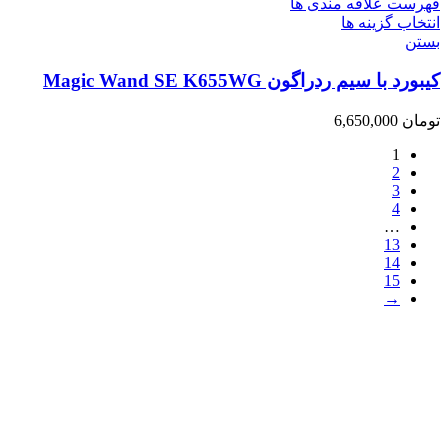
فهرست علاقه مندی ها
انتخاب گزینه ها
بستن
کیبورد با سیم ردراگون Magic Wand SE K655WG
تومان
6,650,000
1
2
3
4
…
13
14
15
→
فروشگاه ما
رشت ، سبزه میدان ، خیابان لاکانی ، مجتمع تجاری علاالدین ، واحد
3
تماس با ما : 01333263359-09304442886