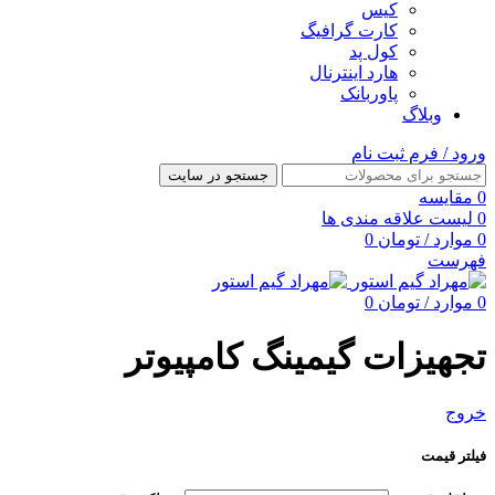
کیس
کارت گرافیگ
کول پد
هارد اینترنال
پاوربانک
وبلاگ
ورود / فرم ثبت نام
جستجو در سایت
0
مقایسه
0
لیست علاقه مندی ها
0
موارد
/
تومان
0
فهرست
0
موارد
/
تومان
0
تجهیزات گیمینگ کامپیوتر
خروج
فیلتر قیمت