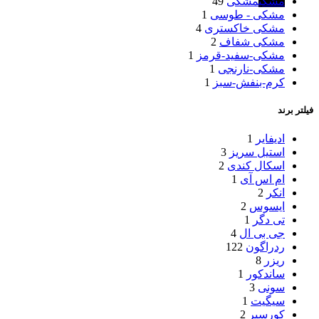
مشکی
مشکی
49
مشکی - طوسی
1
مشکی خاکستری
4
مشکی شفاف
2
مشکی-سفید-قرمز
1
مشکی-نارنجی
1
کرم-بنفش-سبز
1
فیلتر برند
ادیفایر
1
استیل سریز
3
اسکال کندی
2
ام اس آی
1
انکر
2
ایسوس
2
تی دگر
1
جی بی ال
4
ردراگون
122
ریزر
8
ساندکور
1
سونی
3
سیگیت
1
کورسیر
2