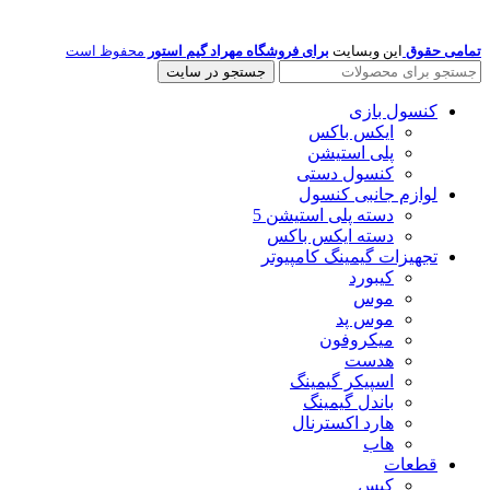
تمامی حقوق
این وبسایت
برای فروشگاه مهراد گیم استور
محفوظ است
جستجو در سایت
کنسول بازی
ایکس باکس
پلی استیشن
کنسول دستی
لوازم جانبی کنسول
دسته پلی استیشن 5
دسته ایکس باکس
تجهیزات گیمینگ کامپیوتر
کیبورد
موس
موس پد
میکروفون
هدست
اسپیکر گیمینگ
باندل گیمینگ
هارد اکسترنال
هاب
قطعات
کیس