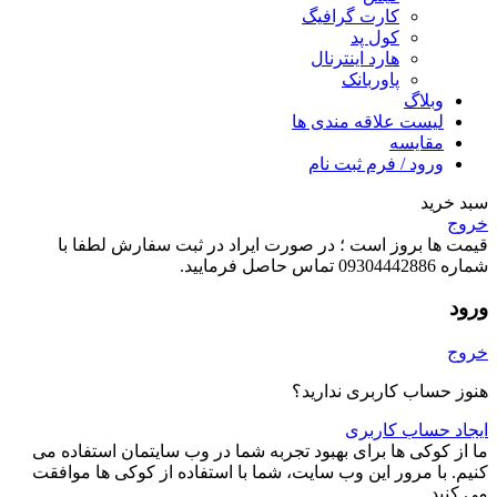
کارت گرافیگ
کول پد
هارد اینترنال
پاوربانک
وبلاگ
لیست علاقه مندی ها
مقایسه
ورود / فرم ثبت نام
سبد خرید
خروج
قیمت ها بروز است ؛ در صورت ایراد در ثبت سفارش لطفا با
شماره 09304442886 تماس حاصل فرمایید.
ورود
خروج
هنوز حساب کاربری ندارید؟
ایجاد حساب کاربری
ما از کوکی ها برای بهبود تجربه شما در وب سایتمان استفاده می
کنیم. با مرور این وب سایت، شما با استفاده از کوکی ها موافقت
می کنید.