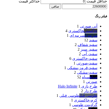
حداقل قیمت
حداكثر قيمت
صافی
فیلتر رنگ
آبی صورتی
1
خاکستری
خاکستری
4
سرمه ای
سرمه ای
1
سفید
12
سفید شفاف
2
سفید_سبز
2
سفید- آبی
2
سفید-خاکستری
6
سفید-صورتی
1
سفید-قرمز-مشکی
1
سفید-مشکی
2
سیاه
سیاه
52
صورتی
1
طرح بازی Halo Infinite
1
طرح دار
2
طوسی فیلی
طوسی فیلی
1
کرم-خاکستری
1
گرادینت طوسی
1