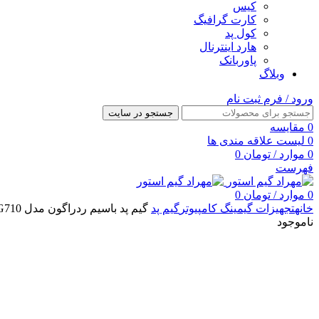
کیس
کارت گرافیگ
کول پد
هارد اینترنال
پاوربانک
وبلاگ
ورود / فرم ثبت نام
جستجو در سایت
0
مقایسه
0
لیست علاقه مندی ها
0
موارد
/
تومان
0
فهرست
0
موارد
/
تومان
0
خانه
تجهیزات گیمینگ کامپیوتر
گیم پد
گیم پد باسیم ردراگون مدل Rift G710
ناموجود