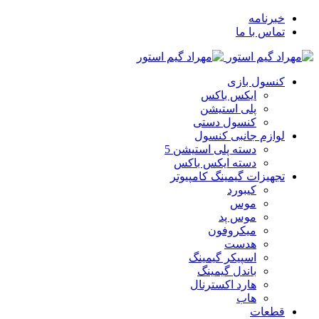
خبرنامه
تماس با ما
کنسول بازی
ایکس باکس
پلی استیشن
کنسول دستی
لوازم جانبی کنسول
دسته پلی استیشن 5
دسته ایکس باکس
تجهیزات گیمینگ کامپیوتر
کیبورد
موس
موس پد
میکروفون
هدست
اسپیکر گیمینگ
باندل گیمینگ
هارد اکسترنال
هاب
قطعات