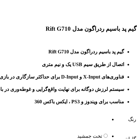
برای بزرگنمایی کلیک کنید
گیم پد باسیم ردراگون مدل Rift G710
گیم پد باسیم ردراگون مدل Rift G710
اتصال از طریق سیم USB یک و نیم متری
فناوری‌های X-Input و D-Input برای حداکثر سازگاری در بازی‌های کامپیوتری
سیستم لرزش دوگانه برای نهایت واقع‌گرایی و غوطه‌وری در با
مناسب برای ویندوز و PS3 ، ایکس باکس 360
رنگ
تخت جمشید
گارانتی