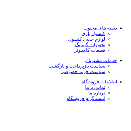
تماس با ما : 01333263359-09304442886
روزهای رسمی صبح ها از ساعت 10 الی 14 و بعد از ظهر از ساعت
17 الی 21
روزهای جمعه و تعطیل رسمی فروشگاه حضوری تعطیل می باشد
دسته های محبوب
کنسول بازی
لوازم جانبی کنسول
تجهیزات گیمینگ
قطعات کامپیوتر
خدمات مشتریان
سیاست بازپرداخت و بازگشت
سیاست حریم خصوصی
اطلاعات فروشگاه
تماس با ما
درباره ما
اینستاگرام فروشگاه