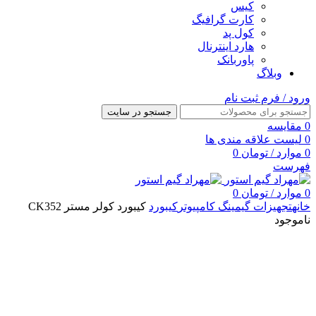
کیس
کارت گرافیگ
کول پد
هارد اینترنال
پاوربانک
وبلاگ
ورود / فرم ثبت نام
جستجو در سایت
0
مقایسه
0
لیست علاقه مندی ها
0
موارد
/
تومان
0
فهرست
0
موارد
/
تومان
0
خانه
تجهیزات گیمینگ کامپیوتر
کیبورد
کیبورد کولر مستر CK352
ناموجود