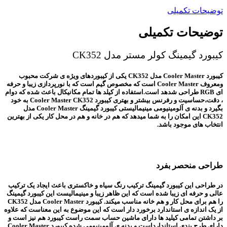
توضیحات تکمیلی
توضیحات تکمیلی
کیبورد گیمینگ کولر مستر مدل CK352
کیبورد Cooler Master مدل CK352 یکی از کیبوردهای ویژه ی شرکت محبوب
ومعروف Cooler ‌Master است که مخصوص گیم است که با نورپردازی زیبا و حرفه
ای RGB طراحی شدهد است.استفاده از کیلد ها تمام مکانیکال باعث شده که دوام
، دقت،حساسیت و رفرنس بیشتر و بهتری کیبورد Cooler Master CK352 به خود
بگیرد و بدنه ی آلومینیومی مینیمالیستی کیبورد گیمینگ Cooler Master مدل
CK352 این امکان را به شما میدهد که هم در خانه و هم در محل کار یکی از بهترین
انتخاب های موجود باشد.
طراحی منحصر بفرد
در طراحی این کیبورد گیمینگ ترکیب رنگ سیاه و خاکستری باعث ایجاد یک ترکیب
عالی و حرفه ای زیبا شده است که این ظاهر زیبا و مینیمالیست این کیبورد گیمینگ
را هم برای محل کار و هم خانه مناسب میکند. کیبورد Cooler Master مدل CK352
از یک اندازه ی استاندارد برخورد دار است که این موضوع به این معناست که علاوه
بر داشتن تمامی کیلید ها دارای ماشین حساب سمت راست کیبورد هم نیز است و
دارای طرح بندی استاندارداست و بدنه ی آلومینیومی شده کیبورد Cooler Master