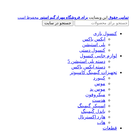
تمامی حقوق
این وبسایت
برای فروشگاه مهراد گیم استور
محفوظ است
جستجو در سایت
کنسول بازی
ایکس باکس
پلی استیشن
کنسول دستی
لوازم جانبی کنسول
دسته پلی استیشن 5
دسته ایکس باکس
تجهیزات گیمینگ کامپیوتر
کیبورد
موس
موس پد
میکروفون
هدست
اسپیکر گیمینگ
باندل گیمینگ
هارد اکسترنال
هاب
قطعات