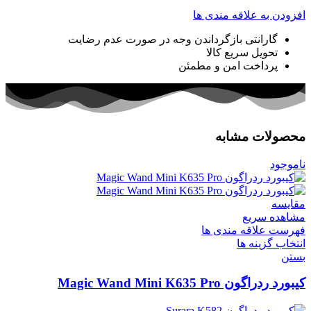
افزودن به علاقه مندی ها
گارانتی بازگرداندن وجه در صورت عدم رضایت
تحویل سریع کالا
پرداخت امن و مطمئن
محصولات مشابه
ناموجود
مقایسه
مشاهده سریع
فهرست علاقه مندی ها
انتخاب گزینه ها
بستن
کیبورد ردراگون Magic Wand Mini K635 Pro