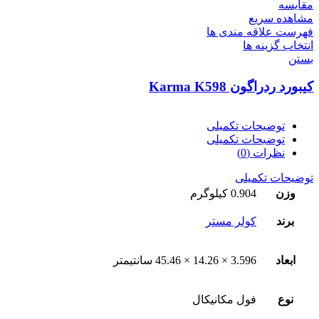
مقایسه
مشاهده سریع
فهرست علاقه مندی ها
انتخاب گزینه ها
بستن
کیبورد ردراگون Karma K598
توضیحات تکمیلی
توضیحات تکمیلی
نظرات (0)
توضیحات تکمیلی
وزن
0.904 کیلوگرم
برند
کولر مستر
ابعاد
3.596 × 14.26 × 45.46 سانتیمتر
نوع
فول مکانیکال