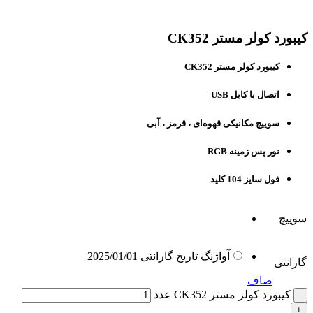
برای بزرگنمایی کلیک کنید
کیبورد کولر مستر CK352
کیبورد کولر مستر CK352
اتصال با کابل USB
سوییچ مکانیکی قهوه‌ای ، قرمز ، آبی
نور پس زمینه RGB
فول سایز 104 کلید
سوییچ
آواژنگ تاریخ گارانتی 2025/01/01
گارانتی
صاف
کیبورد کولر مستر CK352 عدد