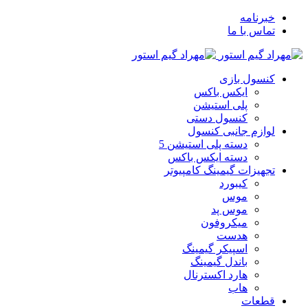
خبرنامه
تماس با ما
کنسول بازی
ایکس باکس
پلی استیشن
کنسول دستی
لوازم جانبی کنسول
دسته پلی استیشن 5
دسته ایکس باکس
تجهیزات گیمینگ کامپیوتر
کیبورد
موس
موس پد
میکروفون
هدست
اسپیکر گیمینگ
باندل گیمینگ
هارد اکسترنال
هاب
قطعات