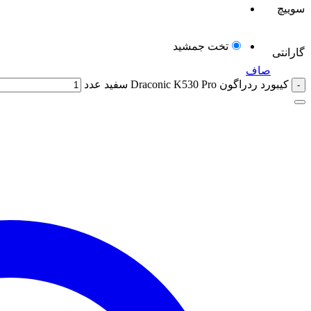
سوییچ
تخت جمشید
گارانتی
صاف
کیبورد ردراگون Draconic K530 Pro سفید عدد