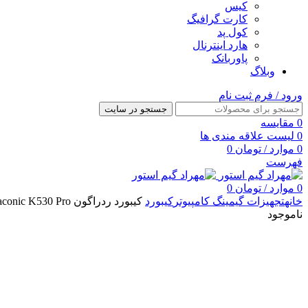
کیس
کارت گرافیگ
کول پد
هارد اینترنال
پاوربانک
وبلاگ
ورود / فرم ثبت نام
جستجو در سایت
0
مقایسه
0
لیست علاقه مندی ها
0
موارد
/
تومان
0
فهرست
0
موارد
/
تومان
0
خانه
تجهیزات گیمینگ کامپیوتر
کیبورد
کیبورد ردراگون Draconic K530 Pro سفید
ناموجود