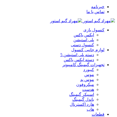
خبرنامه
تماس با ما
کنسول بازی
ایکس باکس
پلی استیشن
کنسول دستی
لوازم جانبی کنسول
دسته پلی استیشن 5
دسته ایکس باکس
تجهیزات گیمینگ کامپیوتر
کیبورد
موس
موس پد
میکروفون
هدست
اسپیکر گیمینگ
باندل گیمینگ
هارد اکسترنال
هاب
قطعات