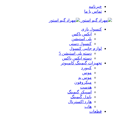
خبرنامه
تماس با ما
کنسول بازی
ایکس باکس
پلی استیشن
کنسول دستی
لوازم جانبی کنسول
دسته پلی استیشن 5
دسته ایکس باکس
تجهیزات گیمینگ کامپیوتر
کیبورد
موس
موس پد
میکروفون
هدست
اسپیکر گیمینگ
باندل گیمینگ
هارد اکسترنال
هاب
قطعات