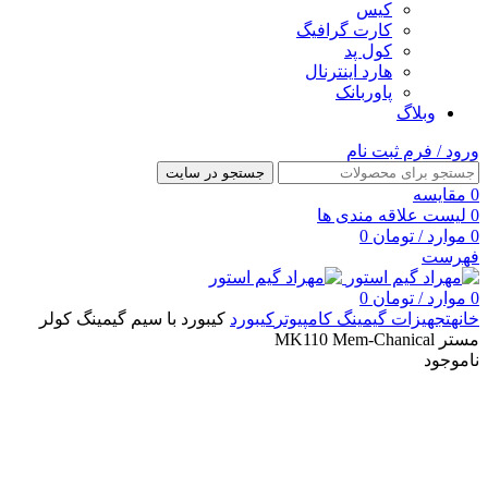
کیس
کارت گرافیگ
کول پد
هارد اینترنال
پاوربانک
وبلاگ
ورود / فرم ثبت نام
جستجو در سایت
0
مقایسه
0
لیست علاقه مندی ها
0
موارد
/
تومان
0
فهرست
0
موارد
/
تومان
0
خانه
تجهیزات گیمینگ کامپیوتر
کیبورد
کیبورد با سیم گیمینگ کولر
مستر MK110 Mem-Chanical
ناموجود