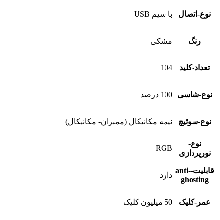
نوع-اتصال
با سیم USB
رنگ
مشکی
تعداد-کلید
104
نوع-شاسی
100 درصد
نوع-سوئیچ
نیمه مکانیکال (ممبران- مکانیکال)
نوع-
RGB –
نورپردازی
قابلیت-anti-
دارد
ghosting
عمر-کلیک
50 میلیون کلیک