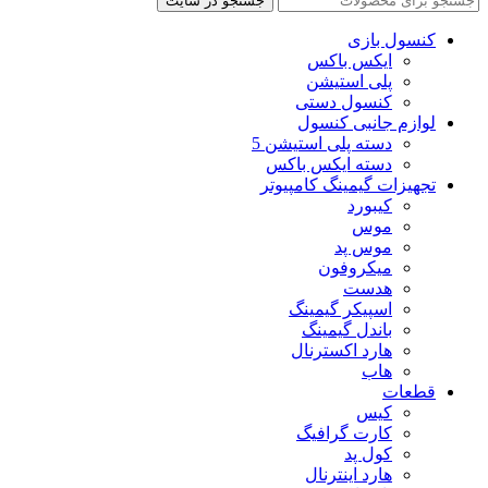
جستجو در سایت
کنسول بازی
ایکس باکس
پلی استیشن
کنسول دستی
لوازم جانبی کنسول
دسته پلی استیشن 5
دسته ایکس باکس
تجهیزات گیمینگ کامپیوتر
کیبورد
موس
موس پد
میکروفون
هدست
اسپیکر گیمینگ
باندل گیمینگ
هارد اکسترنال
هاب
قطعات
کیس
کارت گرافیگ
کول پد
هارد اینترنال