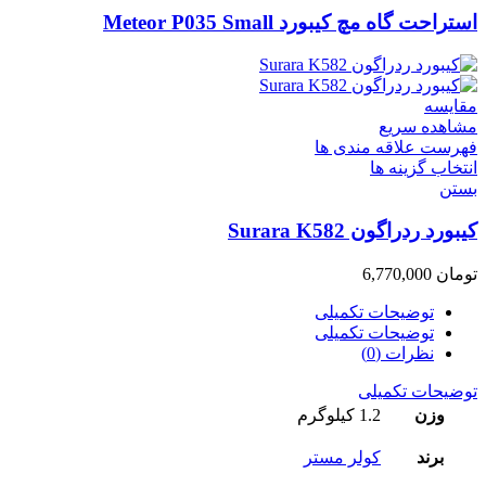
استراحت گاه مچ کیبورد Meteor P035 Small
مقایسه
مشاهده سریع
فهرست علاقه مندی ها
انتخاب گزینه ها
بستن
کیبورد ردراگون Surara K582
تومان
6,770,000
توضیحات تکمیلی
توضیحات تکمیلی
نظرات (0)
توضیحات تکمیلی
وزن
1.2 کیلوگرم
برند
کولر مستر