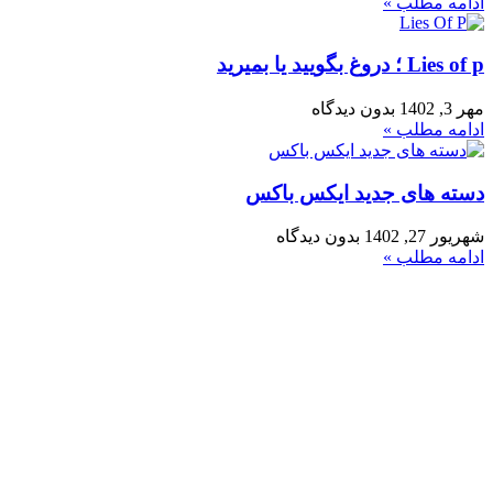
ادامه مطلب »
Lies of p ؛ دروغ بگویید یا بمیرید
مهر 3, 1402
بدون دیدگاه
ادامه مطلب »
دسته های جدید ایکس باکس
شهریور 27, 1402
بدون دیدگاه
ادامه مطلب »
فروشگاه ما
رشت ، سبزه میدان ، خیابان لاکانی ، مجتمع تجاری علاالدین ، واحد
3
تماس با ما : 01333263359-09304442886
روزهای رسمی صبح ها از ساعت 10 الی 14 و بعد از ظهر از ساعت
17 الی 21
روزهای جمعه و تعطیل رسمی فروشگاه حضوری تعطیل می باشد