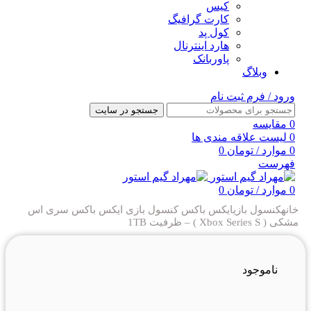
کیس
کارت گرافیگ
کول پد
هارد اینترنال
پاوربانک
وبلاگ
ورود / فرم ثبت نام
جستجو در سایت
0
مقایسه
0
لیست علاقه مندی ها
0
موارد
/
تومان
0
فهرست
0
موارد
/
تومان
0
خانه
کنسول بازی
ایکس باکس
کنسول بازی ایکس باکس سری اس
مشکی ( Xbox Series S ) – ظرفیت 1TB
ناموجود