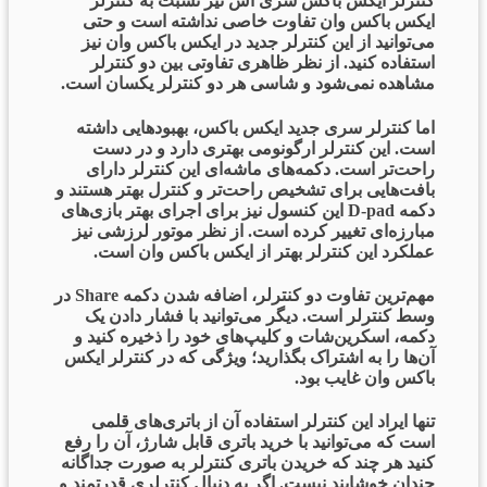
کنترلر ایکس باکس سری اس نیز نسبت به کنترلر
ایکس باکس وان تفاوت خاصی نداشته است و حتی
می‌توانید از این کنترلر جدید در ایکس باکس وان نیز
استفاده کنید. از نظر ظاهری تفاوتی بین دو کنترلر
مشاهده نمی‌شود و شاسی هر دو کنترلر یکسان است.
اما کنترلر سری جدید ایکس باکس، بهبودهایی داشته
است. این کنترلر ارگونومی بهتری دارد و در دست
راحت‌تر است. دکمه‌های ماشه‌ای این کنترلر دارای
بافت‌هایی برای تشخیص راحت‌تر و کنترل بهتر هستند و
دکمه D-pad این کنسول نیز برای اجرای بهتر بازی‌های
مبارزه‌ای تغییر کرده است. از نظر موتور لرزشی نیز
عملکرد این کنترلر بهتر از ایکس باکس وان است.
مهم‌ترین تفاوت دو کنترلر، اضافه شدن دکمه Share در
وسط کنترلر است. دیگر می‌توانید با فشار دادن یک
دکمه، اسکرین‌شات و کلیپ‌های خود را ذخیره کنید و
آن‌ها را به اشتراک بگذارید؛ ویژگی که در کنترلر ایکس
باکس وان غایب بود.
تنها ایراد این کنترلر استفاده آن از باتری‌های قلمی
است که می‌توانید با خرید باتری قابل شارژ، آن را رفع
کنید هر چند که خریدن باتری کنترلر به صورت جداگانه
چندان خوشایند نیست. اگر به دنبال کنترلری قدرتمند و