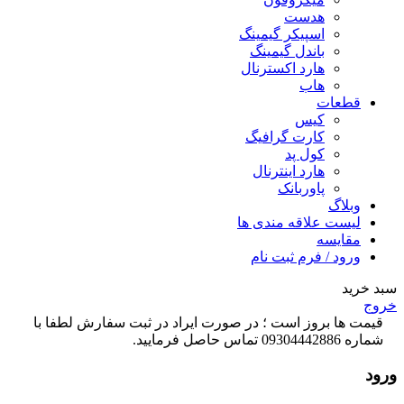
هدست
اسپیکر گیمینگ
باندل گیمینگ
هارد اکسترنال
هاب
قطعات
کیس
کارت گرافیگ
کول پد
هارد اینترنال
پاوربانک
وبلاگ
لیست علاقه مندی ها
مقایسه
ورود / فرم ثبت نام
سبد خرید
خروج
قیمت ها بروز است ؛ در صورت ایراد در ثبت سفارش لطفا با
شماره 09304442886 تماس حاصل فرمایید.
ورود