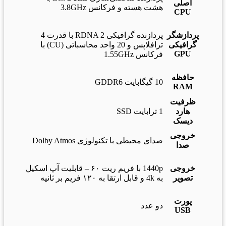
اصلی
هشت هسته و فرکانس 3.8GHz
CPU
پردازشگر
پردازنده گرافیکی RDNA 2 با قدرت 4
گرافیکی
ترافلاپس و 20 واحد محاسباتی (CU) با
GPU
فرکانس 1.55GHz
حافظه
10 گیگابایت GDDR6
RAM
ظرفیت
هارد
1 ترابایت SSD
دیسک
خروجی
صدای محیطی با تکنولوژی Dolby Atmos
صدا
خروجی
1440p با فریم ریت ۶۰ – قابلیت آپ اسکیل
تصویر
به 4k و قابل ارتقا به ۱۲۰ فریم بر ثانیه
پورت
دو عدد
USB