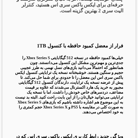
حرفه‌ای برای ایکس باکس سری اس هستید، کنترلر
الیت سری 2 بهترین گزینه است.
فرار از معضل کمبود حافظه با کنسول 1TB
خیلی‌ها کمبود حافظه در نسخه 512 گیگابایتی Xbox Series S را
جدی‌ترین و مهم‌ترین مشکل این کنسول می‌دانستند. چون
همانطور که احتمالاً می‌دانید بازی‌های نسل نهمی به طرز عجیبی
حجیم و سنگین هستند. خوشبختانه نسخه یک ترابایتی کنسول ایکس
باکس سری اس این معضل را تا حدودی برای شما حل می‌کند. تا
پیش از عرضه نسخه یک ترابایت، دارندگان کنسول 512 گیگابایتی
مجبور به خرید یک هارد اکسترنال می‌شدند که علاوه بر قیمت
مضاعف، دردسرهای خاص خودش را داشت. اما با نسخه یک
ترابایتی می‌توانید خیال‌تان را از این بابت راحت کنید. البته بد نیست
به این موضوع هم اشاره داشته باشیم که بازی‌های Xbox Series S
به صورت کلی در مقایسه با PS5 و Xbox Series X حجم کمتری را
به خود اختصاص می‌دهند.
ویژگی جدید رابط کاربری ایکس باکس سری اس که در