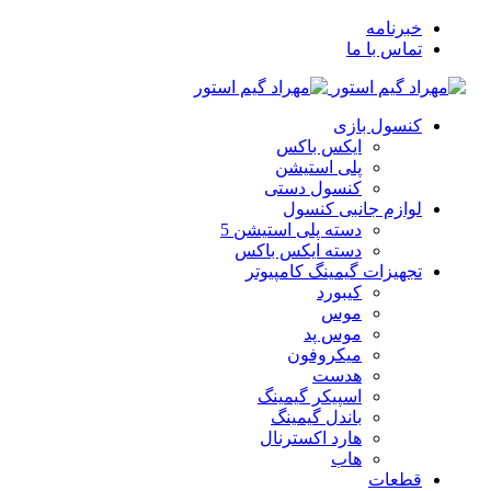
خبرنامه
تماس با ما
کنسول بازی
ایکس باکس
پلی استیشن
کنسول دستی
لوازم جانبی کنسول
دسته پلی استیشن 5
دسته ایکس باکس
تجهیزات گیمینگ کامپیوتر
کیبورد
موس
موس پد
میکروفون
هدست
اسپیکر گیمینگ
باندل گیمینگ
هارد اکسترنال
هاب
قطعات