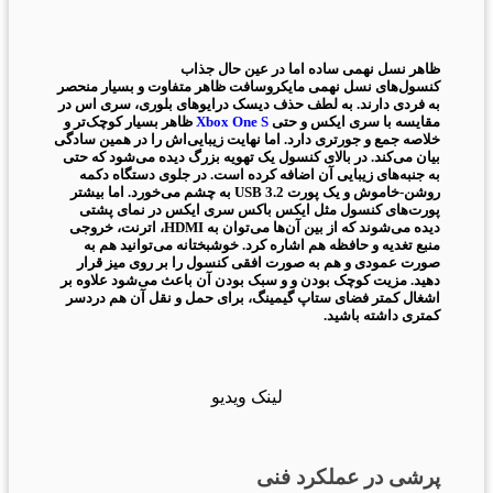
ظاهر نسل نهمی ساده اما در عین حال جذاب
کنسول‌های نسل نهمی مایکروسافت ظاهر متفاوت و بسیار منحصر
به فردی دارند. به لطف حذف دیسک درایوهای بلوری، سری اس در
مقایسه با سری ایکس و حتی
Xbox One S
ظاهر بسیار کوچک‌تر و
خلاصه جمع و جورتری دارد. اما نهایت زیبایی‌اش را در همین سادگی
بیان می‌کند. در بالای کنسول یک تهویه بزرگ دیده می‌شود که حتی
به جنبه‌های زیبایی آن اضافه کرده است. در جلوی دستگاه دکمه
روشن-خاموش و یک پورت USB 3.2 به چشم می‌خورد. اما بیشتر
پورت‌های کنسول مثل ایکس باکس سری ایکس در نمای پشتی
دیده می‌شوند که از بین آن‌ها می‌توان به HDMI، اترنت، خروجی
منبع تغدیه و حافظه هم اشاره کرد. خوشبختانه می‌توانید هم به
صورت عمودی و هم به صورت افقی کنسول را بر روی میز قرار
دهید. مزیت کوچک بودن و و سبک بودن آن باعث می‌شود علاوه بر
اشغال کمتر فضای ستاپ گیمینگ، برای حمل و نقل آن هم دردسر
کمتری داشته باشید.
لینک ویدیو
پرشی در عملکرد فنی