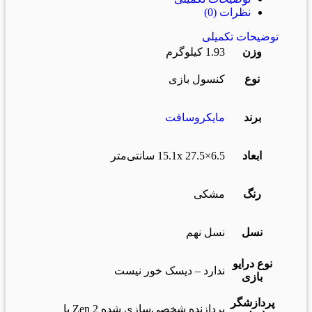
نظرات (0)
توضیحات تکمیلی
وزن
1.93 کیلوگرم
نوع
کنسول بازی
برند
مایکروسافت
ابعاد
6.5×15.1x 27.5 سانتی‌متر
رنگ
مشکی
نسل
نسل نهم
نوع درایو
ندارد – دیسک خور نیست
بازی
پردازشگر
پردازنده شخصی‌سازی شده Zen 2 با