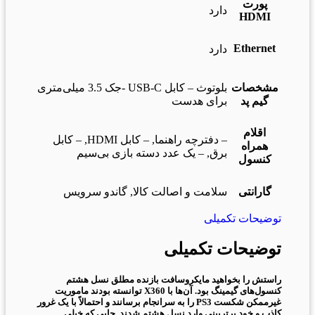
پورت
دارد
HDMI
Ethernet
دارد
مشخصات
بلوتوث – کابل USB-C -جک 3.5 میلی‌متری
گیم پد
برای هدست
اقلام
– دفترچه راهنما, – کابل HDMI, – کابل
همراه
برق, – یک عدد دسته‌ بازی بی‌سیم
کنسول
گارانتی
سلامت و اصالت کالا, گاندو سرویس
توضیحات تکمیلی
توضیحات تکمیلی
راستش را بخواهید مایکروسافت بازنده مطلق نسل هشتم
کنسول‌های گیمینگ بود. آن‌ها با X360 توانسته بودند ماموریت
غیرممکن شکست PS3 را به سرانجام برسانند و احتمالاً با یک غرور
کاذب و خود برتربینی وارد نسل هشتم شدند. جایی که خیلی