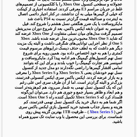
عجولانه و سطحی کنسول Xbox One را با کلکسیونی از تصمیم‌های
غلط در جریان مراسم E3 معرفی کردند. استفاده اجباری از کینکت
که خیلی از گیمرها میلی به آن نداشتند، در کنار اجبار دائمی اتصال
به اینترنت و صدالبته قیمت گران‌تر نسبت به PS4 باعث شد
مایکروسافت با یک ضرر هنگفتی نسل هشتم را شروع کند. فیل
اسپنسر به عنوان نابغه ایکس باکس، بعد از شروع دوران مدیریتش
تصمیم گرفت مدل‌های میان نسلی متفاوت از Xbox One عرضه کند
که شاید Xbox One S محبوب‌ترین مدل عرضه شده باشد. Xbox
One S از نظر اجرایی توانایی‌های شگرفی داشت و البته یک مزیت
دیگر هم داشت که به لطف حذف دیسک درایوهای مرسوم قیمت
کمتری را هم به خود اختصاص داده بود. همین رویه برای شروع
نسل نهم کنسول‌های گیمینگ هم ادامه پیدا کرد. مایکروسافت و
اسپنسر هنر تجارت گیمینگ را خوب بلدند و برای این که بتوانند
تمامی اقشار گیمرها را راضی نگه‌دارند دو مدل جدید از کنسول
نسل نهم خودشان یعنی Xbox Series X و Xbox Series S را معرفی
و به بازار عرضه کردند. ایکس باکس سری ایکس کنسولی قدرتمند،
بزرگ‌تر و البته گران‌تر است. اما از آن طرف سری اس علی رغم
این که یک کنسول نسل نهمی به شمار می‌رود، هم کم‌هزینه‌تر است
و هم ابعاد و ظاهر بسیار جمع و جوری هم دارد. می‌توان این‌گونه
قلمداد کرد که Xbox Series S تکمیل کننده راه Xbox One S است.
اگر شما هم به دنبال خرید یک کنسول نسل نهمی قدرتمند، کم
هزینه و بسیار جذاب هستید خرید کنسول بازی ایکس باکس سری
اس (
Xbox Series S
) – ظرفیت 1TB بهترین گزینه پیش روی
شماست. برای بررسی این محصول با وب سایت تک سیرو همراه
باشید.