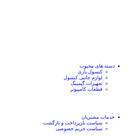
رشت ، سبزه میدان ، خیابان لاکانی ، مجتمع تجاری علاالدین
، واحد 3
تماس با ما : 01333263359-09304442886
روزهای رسمی صبح ها از ساعت 10 الی 14 و بعد از ظهر از
ساعت 17 الی 21
روزهای جمعه و تعطیل رسمی فروشگاه حضوری تعطیل
می باشد
دسته های محبوب
کنسول بازی
لوازم جانبی کنسول
تجهیزات گیمینگ
قطعات کامپیوتر
خدمات مشتریان
سیاست بازپرداخت و بازگشت
سیاست حریم خصوصی