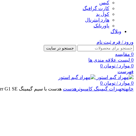
کیس
کارت گرافیگ
کول پد
هارد اینترنال
پاوربانک
وبلاگ
ورود / فرم ثبت نام
جستجو در سایت
0
مقایسه
0
لیست علاقه مندی ها
0
موارد
/
تومان
0
فهرست
0
موارد
/
تومان
0
خانه
تجهیزات گیمینگ کامپیوتر
هدست
هدست با سیم گیمینگ Edifier G1 SE