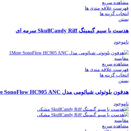
مشاهده سریع
فهرست علاقه مندی ها
انتخاب گزینه ها
بستن
هدست با سیم گیمینگ SkullCandy Riff سرمه ای
ناموجود
مقایسه
مشاهده سریع
فهرست علاقه مندی ها
انتخاب گزینه ها
بستن
هدفون بلوتوثی شیائومی مدل 1More SonoFlow HC905 ANC
ناموجود
مقایسه
مشاهده سریع