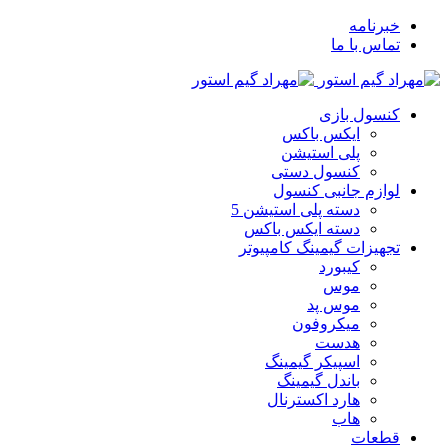
خبرنامه
تماس با ما
کنسول بازی
ایکس باکس
پلی استیشن
کنسول دستی
لوازم جانبی کنسول
دسته پلی استیشن 5
دسته ایکس باکس
تجهیزات گیمینگ کامپیوتر
کیبورد
موس
موس پد
میکروفون
هدست
اسپیکر گیمینگ
باندل گیمینگ
هارد اکسترنال
هاب
قطعات