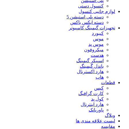
پلی استیشن
کنسول دستی
لوازم جانبی کنسول
دسته پلی استیشن 5
دسته ایکس باکس
تجهیزات گیمینگ کامپیوتر
کیبورد
موس
موس پد
میکروفون
هدست
اسپیکر گیمینگ
باندل گیمینگ
هارد اکسترنال
هاب
قطعات
کیس
کارت گرافیگ
کول پد
هارد اینترنال
پاوربانک
وبلاگ
لیست علاقه مندی ها
مقایسه