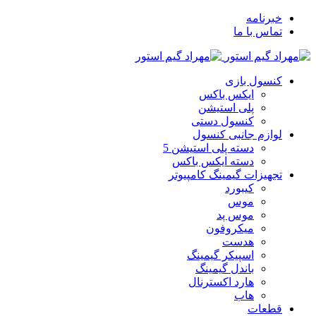
خبرنامه
تماس با ما
کنسول بازی
ایکس باکس
پلی استیشن
کنسول دستی
لوازم جانبی کنسول
دسته پلی استیشن 5
دسته ایکس باکس
تجهیزات گیمینگ کامپیوتر
کیبورد
موس
موس پد
میکروفون
هدست
اسپیکر گیمینگ
باندل گیمینگ
هارد اکسترنال
هاب
قطعات