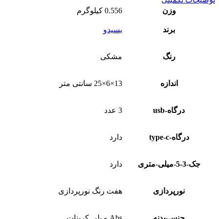
وزن
0.556 کیلوگرم
برند
یسیدو
رنگ
مشکی
اندازه
13×6×25 سانتی متر
درگاه-usb
3 عدد
درگاه-type-c
دارد
جک-3-5-میلی-متری
دارد
نورپردازی
هفت رنگ نورپردازی
جنس-بدنه
Abs و پلی کربنات