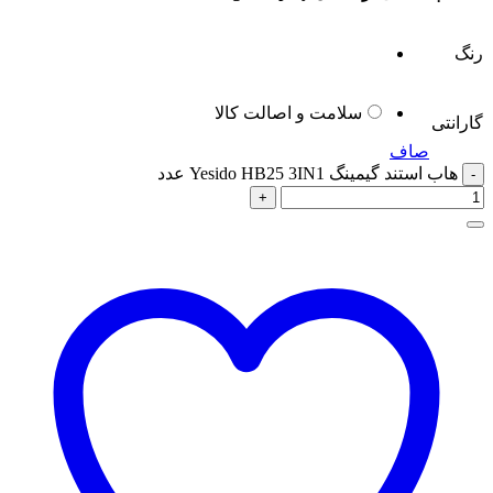
رنگ
سلامت و اصالت کالا
گارانتی
صاف
هاب استند گیمینگ Yesido HB25 3IN1 عدد