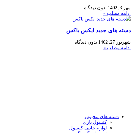
مهر 3, 1402
بدون دیدگاه
ادامه مطلب »
دسته های جدید ایکس باکس
شهریور 27, 1402
بدون دیدگاه
ادامه مطلب »
فروشگاه ما
رشت ، سبزه میدان ، خیابان لاکانی ، مجتمع تجاری علاالدین ، واحد
3
تماس با ما : 01333263359-09304442886
روزهای رسمی صبح ها از ساعت 10 الی 14 و بعد از ظهر از ساعت
17 الی 21
روزهای جمعه و تعطیل رسمی فروشگاه حضوری تعطیل می باشد
دسته های محبوب
کنسول بازی
لوازم جانبی کنسول