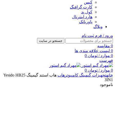
کیس
کارت گرافیگ
کول پد
هارد اینترنال
پاوربانک
وبلاگ
ورود / فرم ثبت نام
جستجو در سایت
0
مقایسه
0
لیست علاقه مندی ها
0
موارد
/
تومان
0
فهرست
0
موارد
/
تومان
0
خانه
تجهیزات گیمینگ کامپیوتر
هاب
هاب استند گیمینگ Yesido HB25
3IN1
ناموجود