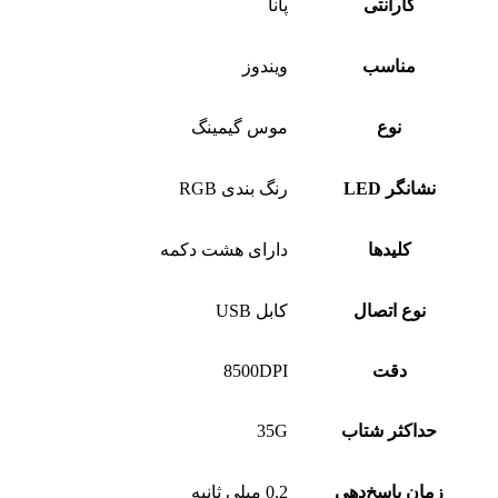
گارانتی
پانا
مناسب
ویندوز
نوع
موس گیمینگ
نشانگر LED
رنگ بندی RGB
کليدها
دارای هشت دکمه
نوع اتصال
کابل USB
دقت
8500DPI
حداکثر شتاب
35G
زمان پاسخ‌دهی
0.2 میلی ثانیه