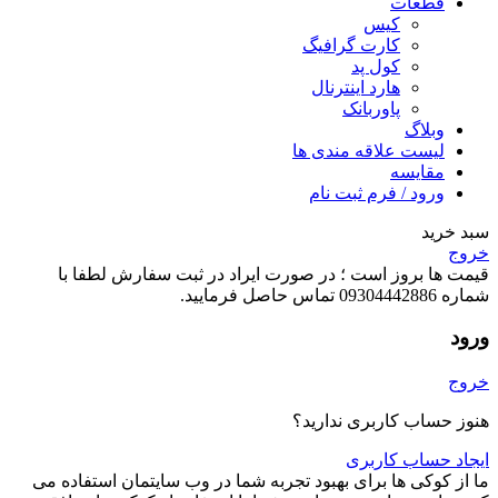
قطعات
کیس
کارت گرافیگ
کول پد
هارد اینترنال
پاوربانک
وبلاگ
لیست علاقه مندی ها
مقایسه
ورود / فرم ثبت نام
سبد خرید
خروج
قیمت ها بروز است ؛ در صورت ایراد در ثبت سفارش لطفا با
شماره 09304442886 تماس حاصل فرمایید.
ورود
خروج
هنوز حساب کاربری ندارید؟
ایجاد حساب کاربری
ما از کوکی ها برای بهبود تجربه شما در وب سایتمان استفاده می