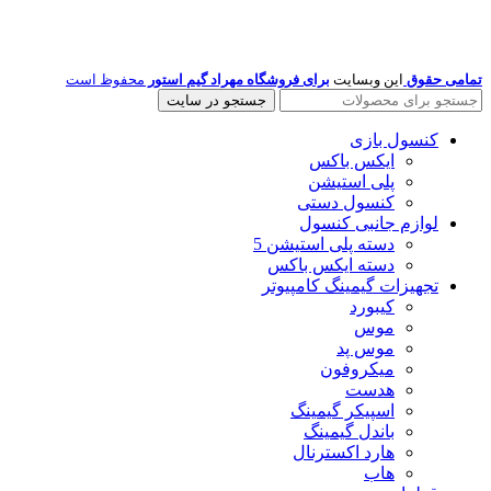
تمامی حقوق
این وبسایت
برای فروشگاه مهراد گیم استور
محفوظ است
جستجو در سایت
کنسول بازی
ایکس باکس
پلی استیشن
کنسول دستی
لوازم جانبی کنسول
دسته پلی استیشن 5
دسته ایکس باکس
تجهیزات گیمینگ کامپیوتر
کیبورد
موس
موس پد
میکروفون
هدست
اسپیکر گیمینگ
باندل گیمینگ
هارد اکسترنال
هاب