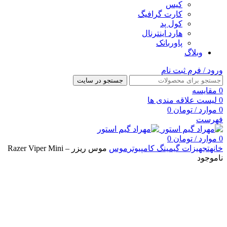
کیس
کارت گرافیگ
کول پد
هارد اینترنال
پاوربانک
وبلاگ
ورود / فرم ثبت نام
جستجو در سایت
0
مقایسه
0
لیست علاقه مندی ها
0
موارد
/
تومان
0
فهرست
0
موارد
/
تومان
0
خانه
تجهیزات گیمینگ کامپیوتر
موس
موس ریزر – Razer Viper Mini
ناموجود