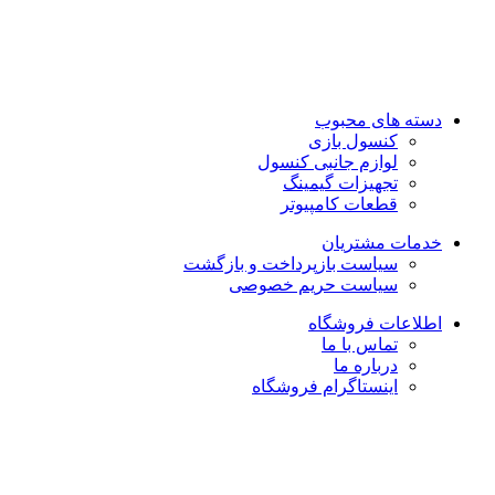
تماس با ما : 01333263359-09304442886
روزهای رسمی صبح ها از ساعت 10 الی 14 و بعد از ظهر از ساعت
17 الی 21
روزهای جمعه و تعطیل رسمی فروشگاه حضوری تعطیل می باشد
دسته های محبوب
کنسول بازی
لوازم جانبی کنسول
تجهیزات گیمینگ
قطعات کامپیوتر
خدمات مشتریان
سیاست بازپرداخت و بازگشت
سیاست حریم خصوصی
اطلاعات فروشگاه
تماس با ما
درباره ما
اینستاگرام فروشگاه