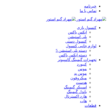
خبرنامه
تماس با ما
کنسول بازی
ایکس باکس
پلی استیشن
کنسول دستی
لوازم جانبی کنسول
دسته پلی استیشن 5
دسته ایکس باکس
تجهیزات گیمینگ کامپیوتر
کیبورد
موس
موس پد
میکروفون
هدست
اسپیکر گیمینگ
باندل گیمینگ
هارد اکسترنال
هاب
قطعات