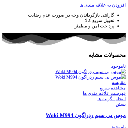
افزودن به علاقه مندی ها
گارانتی بازگرداندن وجه در صورت عدم رضایت
تحویل سریع کالا
پرداخت امن و مطمئن
محصولات مشابه
ناموجود
مقایسه
مشاهده سریع
فهرست علاقه مندی ها
انتخاب گزینه ها
بستن
موس بی سیم ردراگون Woki M994
ناموجود