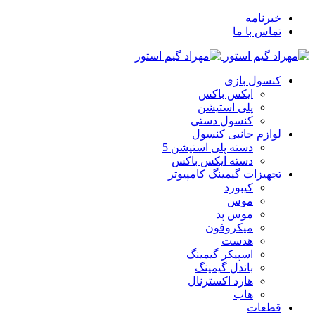
خبرنامه
تماس با ما
کنسول بازی
ایکس باکس
پلی استیشن
کنسول دستی
لوازم جانبی کنسول
دسته پلی استیشن 5
دسته ایکس باکس
تجهیزات گیمینگ کامپیوتر
کیبورد
موس
موس پد
میکروفون
هدست
اسپیکر گیمینگ
باندل گیمینگ
هارد اکسترنال
هاب
قطعات