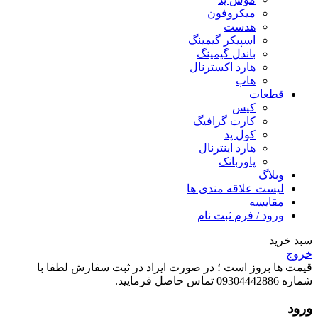
میکروفون
هدست
اسپیکر گیمینگ
باندل گیمینگ
هارد اکسترنال
هاب
قطعات
کیس
کارت گرافیگ
کول پد
هارد اینترنال
پاوربانک
وبلاگ
لیست علاقه مندی ها
مقایسه
ورود / فرم ثبت نام
سبد خرید
خروج
قیمت ها بروز است ؛ در صورت ایراد در ثبت سفارش لطفا با
شماره 09304442886 تماس حاصل فرمایید.
ورود