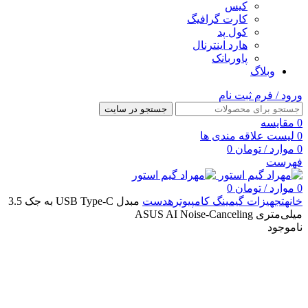
کیس
کارت گرافیگ
کول پد
هارد اینترنال
پاوربانک
وبلاگ
ورود / فرم ثبت نام
جستجو در سایت
0
مقایسه
0
لیست علاقه مندی ها
0
موارد
/
تومان
0
فهرست
0
موارد
/
تومان
0
خانه
تجهیزات گیمینگ کامپیوتر
هدست
مبدل USB Type-C به جک 3.5
میلی‌متری ASUS AI Noise-Canceling
ناموجود