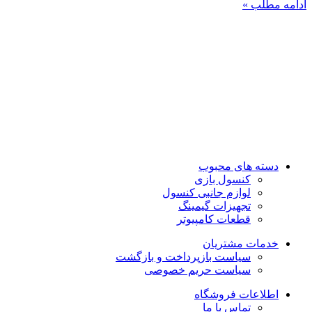
ادامه مطلب »
فروشگاه ما
رشت ، سبزه میدان ، خیابان لاکانی ، مجتمع تجاری علاالدین ، واحد
3
تماس با ما : 01333263359-09304442886
روزهای رسمی صبح ها از ساعت 10 الی 14 و بعد از ظهر از ساعت
17 الی 21
روزهای جمعه و تعطیل رسمی فروشگاه حضوری تعطیل می باشد
دسته های محبوب
کنسول بازی
لوازم جانبی کنسول
تجهیزات گیمینگ
قطعات کامپیوتر
خدمات مشتریان
سیاست بازپرداخت و بازگشت
سیاست حریم خصوصی
اطلاعات فروشگاه
تماس با ما