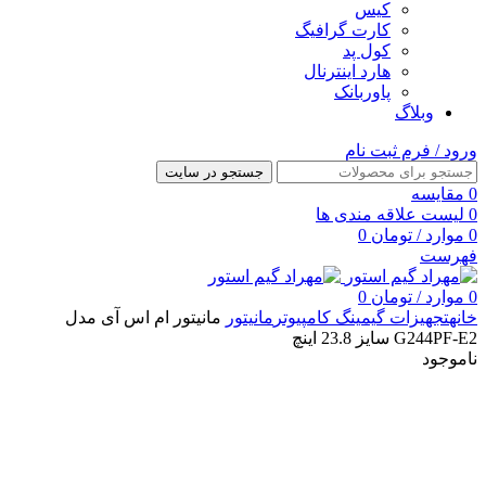
کیس
کارت گرافیگ
کول پد
هارد اینترنال
پاوربانک
وبلاگ
ورود / فرم ثبت نام
جستجو در سایت
0
مقایسه
0
لیست علاقه مندی ها
0
موارد
/
تومان
0
فهرست
0
موارد
/
تومان
0
خانه
تجهیزات گیمینگ کامپیوتر
مانیتور
مانیتور ام اس آی مدل
G244PF-E2 سایز 23.8 اینچ
ناموجود