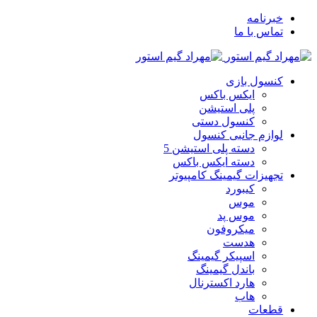
خبرنامه
تماس با ما
کنسول بازی
ایکس باکس
پلی استیشن
کنسول دستی
لوازم جانبی کنسول
دسته پلی استیشن 5
دسته ایکس باکس
تجهیزات گیمینگ کامپیوتر
کیبورد
موس
موس پد
میکروفون
هدست
اسپیکر گیمینگ
باندل گیمینگ
هارد اکسترنال
هاب
قطعات