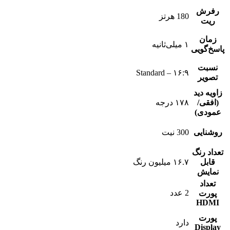
رفرش
180 هرتز
ریت
زمان
۱ میلی‌ثانیه
پاسخ‌گویی
نسبت
۱۶:۹ – Standard
تصویر
زاویه دید
(افقی/
۱۷۸ درجه
عمودی)
روشنایی
300 نیت
تعداد رنگ
قابل
۱۶.۷ میلیون رنگ
نمایش
تعداد
2 عدد
پورت
HDMI
پورت
دارد
Display