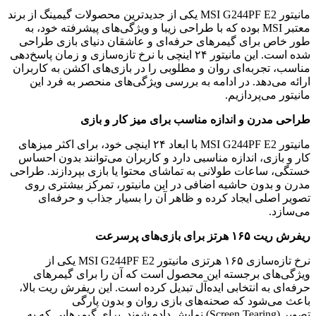
مانیتور
MSI G244PF E2
یکی از جدیدترین محصولات گیمینگ از برند
معتبر
MSI
بوده که با طراحی زیبا و ویژگی‌های پیشرفته خود، به
طور خاص برای گیمرهای حرفه‌ای و عاشقان دنیای بازی طراحی
شده است. این مانیتور ۲۴ اینچی با نرخ تازه‌سازی و زمان پاسخ‌دهی
مناسب، تجربه‌ای روان و مطلوبی را در بازی‌های اکشن به کاربران
ارائه می‌دهد. در ادامه به بررسی ویژگی‌های منحصر به ‌فرد این
مانیتور می‌پردازیم
.
طراحی مدرن و اندازه مناسب برای میز کار و بازی
مانیتور
MSI G244PF E2
با ابعاد ۲۴ اینچی خود، برای اکثر میزهای
کار و بازی، اندازه‌ مناسبی دارد و کاربران می‌توانند بدون احساس
خستگی، ساعات طولانی به تماشای محتوا یا بازی بپردازند. طراحی
مدرن و بدون حاشیه‌ اضافی در این مانیتور، تمرکز بیشتری روی
تصویر اصلی ایجاد کرده و ظاهر آن را بسیار جذاب و حرفه‌ای
می‌سازد.
ریفرش ریت
۱۶۵
هرتز برای بازی‌های پرسرعت
نرخ تازه‌سازی ۱۶۵ هرتزی مانیتور
MSI G244PF E2
یکی از
ویژگی‌های برجسته این محصول است که آن را برای گیمرهای
حرفه‌ای به انتخابی ایده‌آل تبدیل کرده است. این ریفرش ریت بالا،
باعث می‌شود که صحنه‌های بازی روان و بدون پارگی
تصویر
(Screen Tearing)
نمایش داده شوند. برای گیمرهایی که به