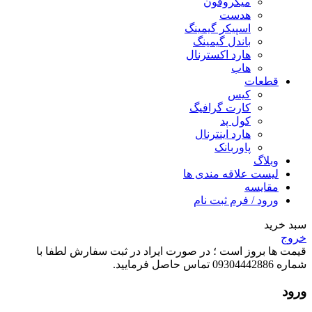
میکروفون
هدست
اسپیکر گیمینگ
باندل گیمینگ
هارد اکسترنال
هاب
قطعات
کیس
کارت گرافیگ
کول پد
هارد اینترنال
پاوربانک
وبلاگ
لیست علاقه مندی ها
مقایسه
ورود / فرم ثبت نام
سبد خرید
خروج
قیمت ها بروز است ؛ در صورت ایراد در ثبت سفارش لطفا با
شماره 09304442886 تماس حاصل فرمایید.
ورود