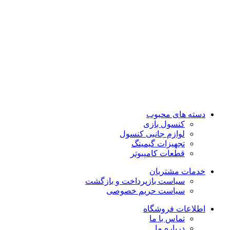
فروشگاه ما
رشت ، سبزه میدان ، خیابان لاکانی ، مجتمع تجاری علاالدین ، واحد
3
تماس با ما : 01333263359-09304442886
روزهای رسمی صبح ها از ساعت 10 الی 14 و بعد از ظهر از ساعت
17 الی 21
روزهای جمعه و تعطیل رسمی فروشگاه حضوری تعطیل می باشد
دسته های محبوب
کنسول بازی
لوازم جانبی کنسول
تجهیزات گیمینگ
قطعات کامپیوتر
خدمات مشتریان
سیاست بازپرداخت و بازگشت
سیاست حریم خصوصی
اطلاعات فروشگاه
تماس با ما
درباره ما