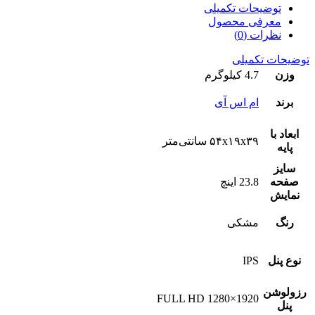
توضیحات تکمیلی
معرفی محصول
نظرات (0)
توضیحات تکمیلی
وزن
4.7 کیلوگرم
برند
ام اس آی
ابعاد با
۵۴x۱۹x۳۹ سانتی‌متر
پایه
سایز
صفحه
23.8 اینچ
نمایش
رنگ
مشکی
نوع پنل
IPS
رزولوشن
1920×1280 FULL HD
پنل