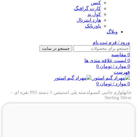
کیس
کارت گرافیگ
کول پد
هارد اینترنال
پاوربانک
وبلاگ
ورود / فرم ثبت نام
جستجو در سایت
0
مقایسه
0
لیست علاقه مندی ها
0
موارد
/
تومان
0
فهرست
0
موارد
/
تومان
0
خانه
لوازم جانبی کنسول
دسته پلی استیشن 5
دسته PS5 نقره ای –
Sterling Silver