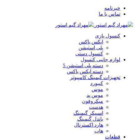
خبرنامه
تماس با ما
کنسول بازی
ایکس باکس
پلی استیشن
کنسول دستی
لوازم جانبی کنسول
دسته پلی استیشن 5
دسته ایکس باکس
تجهیزات گیمینگ کامپیوتر
کیبورد
موس
موس پد
میکروفون
هدست
اسپیکر گیمینگ
باندل گیمینگ
هارد اکسترنال
هاب
قطعات