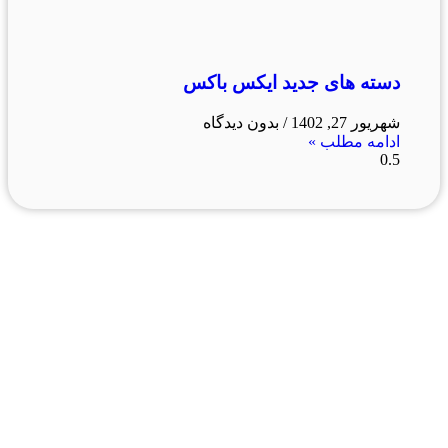
دسته های جدید ایکس باکس
شهریور 27, 1402
بدون دیدگاه
ادامه مطلب »
فروشگاه ما
رشت ، سبزه میدان ، خیابان لاکانی ، مجتمع تجاری علاالدین
، واحد 3
تماس با ما : 01333263359-09304442886
روزهای رسمی صبح ها از ساعت 10 الی 14 و بعد از ظهر از
ساعت 17 الی 21
روزهای جمعه و تعطیل رسمی فروشگاه حضوری تعطیل
می باشد