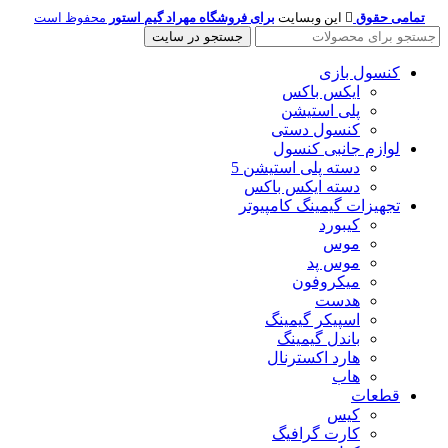
تمامی حقوق
این وبسایت
برای فروشگاه مهراد گیم استور
محفوظ است
جستجو در سایت
کنسول بازی
ایکس باکس
پلی استیشن
کنسول دستی
لوازم جانبی کنسول
دسته پلی استیشن 5
دسته ایکس باکس
تجهیزات گیمینگ کامپیوتر
کیبورد
موس
موس پد
میکروفون
هدست
اسپیکر گیمینگ
باندل گیمینگ
هارد اکسترنال
هاب
قطعات
کیس
کارت گرافیگ