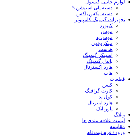
لوازم جانبی کنسول
دسته پلی استیشن 5
دسته ایکس باکس
تجهیزات گیمینگ کامپیوتر
کیبورد
موس
موس پد
میکروفون
هدست
اسپیکر گیمینگ
باندل گیمینگ
هارد اکسترنال
هاب
قطعات
کیس
کارت گرافیگ
کول پد
هارد اینترنال
پاوربانک
وبلاگ
لیست علاقه مندی ها
مقایسه
ورود / فرم ثبت نام