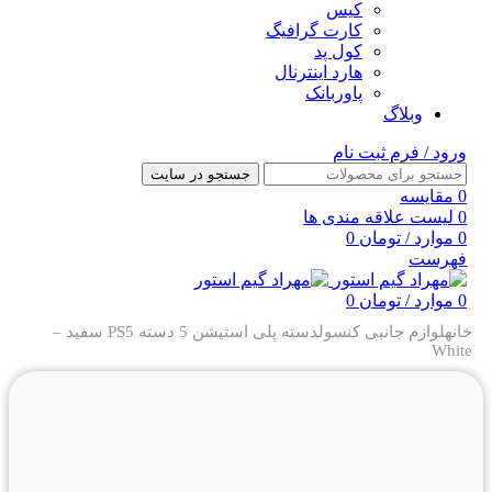
کیس
کارت گرافیگ
کول پد
هارد اینترنال
پاوربانک
وبلاگ
ورود / فرم ثبت نام
جستجو در سایت
0
مقایسه
0
لیست علاقه مندی ها
0
موارد
/
تومان
0
فهرست
0
موارد
/
تومان
0
خانه
لوازم جانبی کنسول
دسته پلی استیشن 5
دسته PS5 سفید –
White