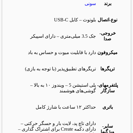
برند
سونی
نوع-اتصال
بلوتوث – کابل USB-C
خروجی-
جک 3.5 میلی‌متری – دارای اسپیکر
صدا
میکروفون
دارد با قابلیت میوت و حساس به باد
تریگرها
تریگرهای تطبیق‌پذیر (با توجه به بازی)
پلتفرمهای-
پلی استیشن 5 – ویندوز ۱۰ به بالا –
سازگار
گوشی‌های هوشمند
باتری
حداکثر ۱۲ ساعت با شارژ کامل
دارای تاچ پد، لایت بار و حسگر حرکتی –
سایر-
دارای دکمه Create برای اشتراک گذاری –
ویژگیها