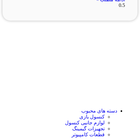
فروشگاه ما
رشت ، سبزه میدان ، خیابان لاکانی ، مجتمع تجاری علاالدین
، واحد 3
تماس با ما : 01333263359-09304442886
روزهای رسمی صبح ها از ساعت 10 الی 14 و بعد از ظهر از
ساعت 17 الی 21
روزهای جمعه و تعطیل رسمی فروشگاه حضوری تعطیل
می باشد
دسته های محبوب
کنسول بازی
لوازم جانبی کنسول
تجهیزات گیمینگ
قطعات کامپیوتر