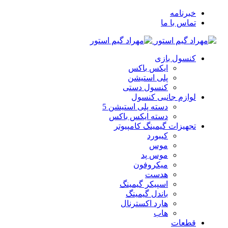
خبرنامه
تماس با ما
کنسول بازی
ایکس باکس
پلی استیشن
کنسول دستی
لوازم جانبی کنسول
دسته پلی استیشن 5
دسته ایکس باکس
تجهیزات گیمینگ کامپیوتر
کیبورد
موس
موس پد
میکروفون
هدست
اسپیکر گیمینگ
باندل گیمینگ
هارد اکسترنال
هاب
قطعات