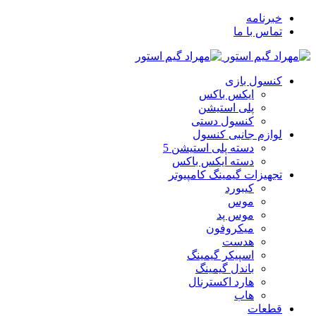
خبرنامه
تماس با ما
کنسول بازی
ایکس باکس
پلی استیشن
کنسول دستی
لوازم جانبی کنسول
دسته پلی استیشن 5
دسته ایکس باکس
تجهیزات گیمینگ کامپیوتر
کیبورد
موس
موس پد
میکروفون
هدست
اسپیکر گیمینگ
باندل گیمینگ
هارد اکسترنال
هاب
قطعات