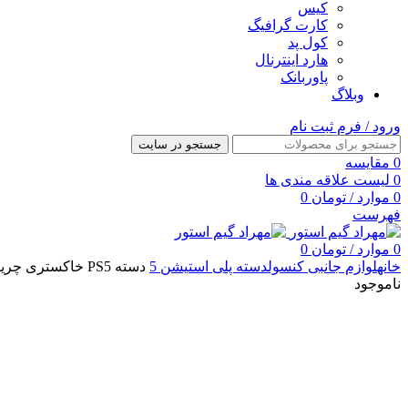
کیس
کارت گرافیگ
کول پد
هارد اینترنال
پاوربانک
وبلاگ
ورود / فرم ثبت نام
جستجو در سایت
0
مقایسه
0
لیست علاقه مندی ها
0
موارد
/
تومان
0
فهرست
0
موارد
/
تومان
0
خانه
لوازم جانبی کنسول
دسته پلی استیشن 5
دسته PS5 خاکستری چریکی – Grey Camouflage
ناموجود