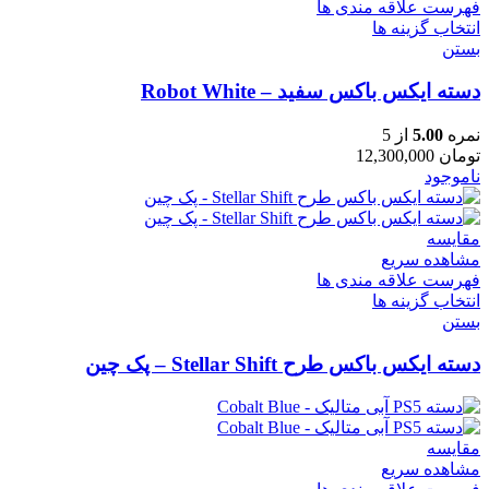
فهرست علاقه مندی ها
انتخاب گزینه ها
بستن
دسته ایکس باکس سفید – Robot White
نمره
5.00
از 5
تومان
12,300,000
ناموجود
مقایسه
مشاهده سریع
فهرست علاقه مندی ها
انتخاب گزینه ها
بستن
دسته ایکس باکس طرح Stellar Shift – پک چین
مقایسه
مشاهده سریع