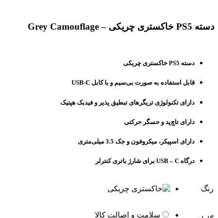
برای بزرگنمایی کلیک کنید
دسته PS5 خاکستری چریکی – Grey Camouflage
دسته PS5 خاکستری چریکی
قابل استفاده به صورت بی‌سیم و با کابل USB-C
دارای تکنولوژی تریگرهای تبطیق پذیر و فیدبک هپتیک
دارای تاچ‌پد و حسگر حرکتی
دارای اسپیکر، میکروفون و جک 3.5 میلی‌متری
درگاه USB – C برای شارژ باتری کنترلر
رنگ
سلامت و اصالت کالا