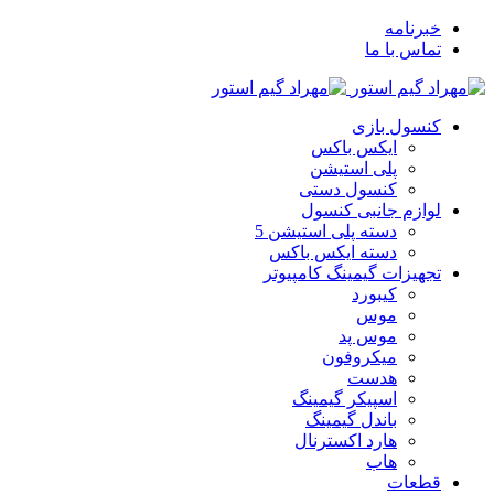
خبرنامه
تماس با ما
کنسول بازی
ایکس باکس
پلی استیشن
کنسول دستی
لوازم جانبی کنسول
دسته پلی استیشن 5
دسته ایکس باکس
تجهیزات گیمینگ کامپیوتر
کیبورد
موس
موس پد
میکروفون
هدست
اسپیکر گیمینگ
باندل گیمینگ
هارد اکسترنال
هاب
قطعات