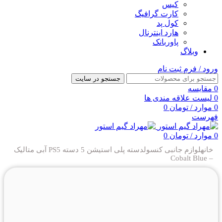
کیس
کارت گرافیگ
کول پد
هارد اینترنال
پاوربانک
وبلاگ
ورود / فرم ثبت نام
جستجو در سایت
0
مقایسه
0
لیست علاقه مندی ها
0
موارد
/
تومان
0
فهرست
0
موارد
/
تومان
0
خانه
لوازم جانبی کنسول
دسته پلی استیشن 5
دسته PS5 آبی متالیک
– Cobalt Blue