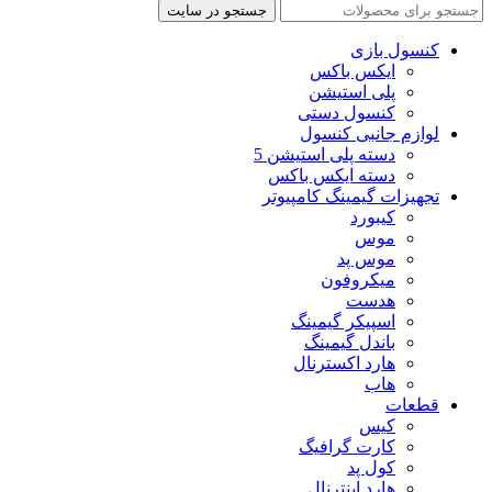
جستجو در سایت
کنسول بازی
ایکس باکس
پلی استیشن
کنسول دستی
لوازم جانبی کنسول
دسته پلی استیشن 5
دسته ایکس باکس
تجهیزات گیمینگ کامپیوتر
کیبورد
موس
موس پد
میکروفون
هدست
اسپیکر گیمینگ
باندل گیمینگ
هارد اکسترنال
هاب
قطعات
کیس
کارت گرافیگ
کول پد
هارد اینترنال