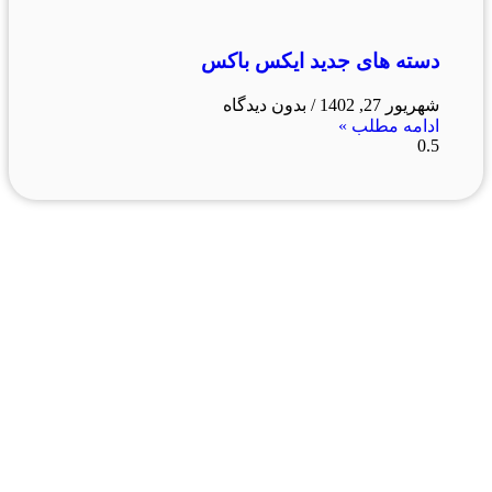
دسته های جدید ایکس باکس
شهریور 27, 1402
بدون دیدگاه
ادامه مطلب »
فروشگاه ما
رشت ، سبزه میدان ، خیابان لاکانی ، مجتمع تجاری علاالدین ،
واحد 3
تماس با ما : 01333263359-09304442886
روزهای رسمی صبح ها از ساعت 10 الی 14 و بعد از ظهر از
ساعت 17 الی 21
روزهای جمعه و تعطیل رسمی فروشگاه حضوری تعطیل می
باشد