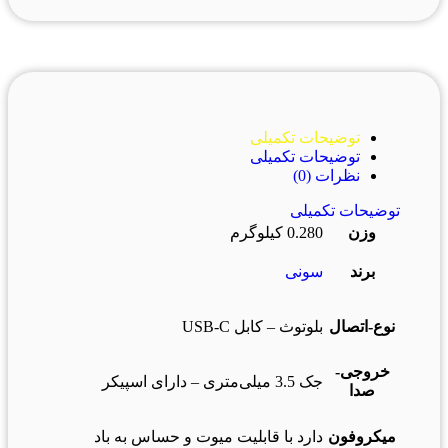
توضیحات تکمیلی
توضیحات تکمیلی
نظرات (0)
توضیحات تکمیلی
وزن
0.280 کیلوگرم
برند
سونی
نوع-اتصال
بلوتوث – کابل USB-C
خروجی-
جک 3.5 میلی‌متری – دارای اسپیکر
صدا
میکروفون
دارد با قابلیت میوت و حساس به باد