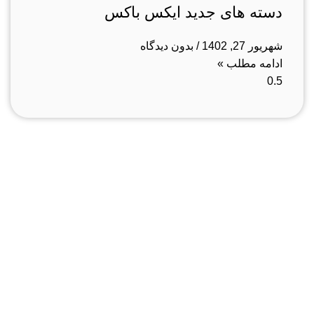
دسته های جدید ایکس باکس
شهریور 27, 1402
بدون دیدگاه
ادامه مطلب »
فروشگاه ما
رشت ، سبزه میدان ، خیابان لاکانی ، مجتمع تجاری علاالدین ،
واحد 3
تماس با ما : 01333263359-09304442886
روزهای رسمی صبح ها از ساعت 10 الی 14 و بعد از ظهر از
ساعت 17 الی 21