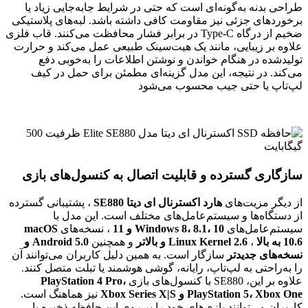
طراحی بدنه به‌گونه‌ای است که حتی در شرایط جابه‌جایی زیاد یا
برخوردهای جزئی نیز مقاومت کافی داشته باشد. لبه‌های پلاستیکی
ضخیم از درگاه Type-C در برابر فشار محافظت می‌کنند. قاب فلزی
علاوه بر زیبایی، مانند یک هیت‌سینک طبیعی عمل می‌کند و حرارت
تولیدشده در هنگام خواندن و نوشتن اطلاعات را به‌خوبی دفع
می‌کند. در نتیجه، این مدل گزینه‌ای مطمئن برای حمل در کیف
لپ‌تاپ یا حتی جیب محسوب می‌شود
سازگاری گسترده و قابلیت اتصال به کنسول‌های بازی
از دیگر مزیت‌های
هارد اکسترنال ای دیتا SE880
، پشتیبانی گسترده
از دستگاه‌ها و سیستم‌عامل‌های مختلف است. این مدل با
سیستم‌عامل‌های
Windows 8، 8.1، 10 و 11
، نسخه‌های
macOS
10.6 به بالا
،
Linux Kernel 2.6 و بالاتر
و همچنین
Android 5.0 و
نسخه‌های جدیدتر
سازگار است. به همین دلیل کاربران می‌توانند آن
را به‌راحتی به لپ‌تاپ، رایانه، گوشی هوشمند یا تبلت متصل کنند.
علاوه بر این، SE880 با کنسول‌های بازی
PlayStation 4 Pro،
PlayStation 5، Xbox One و Xbox Series X|S
نیز هماهنگ است.
کاربران می‌توانند بازی‌های خود را بر روی این حافظه ذخیره یا