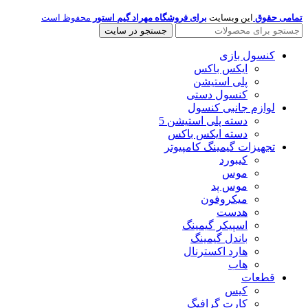
تمامی حقوق
این وبسایت
برای فروشگاه مهراد گیم استور
محفوظ است
جستجو در سایت
کنسول بازی
ایکس باکس
پلی استیشن
کنسول دستی
لوازم جانبی کنسول
دسته پلی استیشن 5
دسته ایکس باکس
تجهیزات گیمینگ کامپیوتر
کیبورد
موس
موس پد
میکروفون
هدست
اسپیکر گیمینگ
باندل گیمینگ
هارد اکسترنال
هاب
قطعات
کیس
کارت گرافیگ