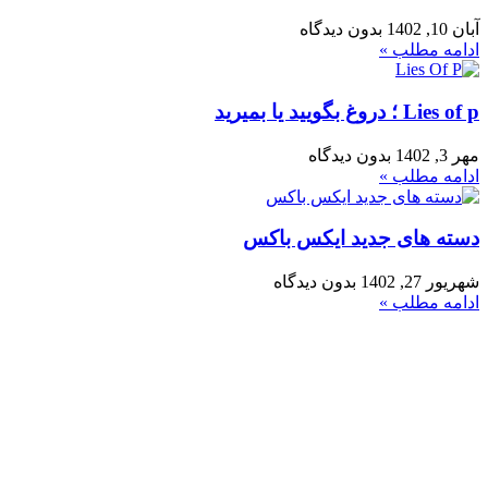
آبان 10, 1402
بدون دیدگاه
ادامه مطلب »
Lies of p ؛ دروغ بگویید یا بمیرید
مهر 3, 1402
بدون دیدگاه
ادامه مطلب »
دسته های جدید ایکس باکس
شهریور 27, 1402
بدون دیدگاه
ادامه مطلب »
فروشگاه ما
رشت ، سبزه میدان ، خیابان لاکانی ، مجتمع تجاری علاالدین ، واحد
3
تماس با ما : 01333263359-09304442886
روزهای رسمی صبح ها از ساعت 10 الی 14 و بعد از ظهر از ساعت