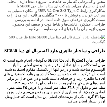
محتوا و گیمرهایی که نیاز به جابه‌جایی سریع داده‌ها دارند، انتخابی
ایده‌آل به شمار می‌آید. شرکت ای دیتا در طراحی SE880 با
به‌کارگیری رابط
USB 3.2 Gen 2×2 Type-C
و امکان دستیابی به
سرعت خواندن و نوشتن تا
۲۰۰۰ مگابایت بر ثانیه
، این مدل را به
سمت کاربری حرفه‌ای سوق داده است. در ادامه به بررسی
طراحی، عملکرد، قابلیت‌ها و نقاط قوت و ضعف این محصول
می‌پردازیم و آن را با رقبای اصلی مقایسه می‌کنیم.
طراحی و ساختار ظاهری هارد اکسترنال ای دیتا SE880
طراحی
هارد اکسترنال ای دیتا SE880
به‌گونه‌ای انجام شده است که
میان استحکام و سایز تعادل برقرار شود. بدنه‌ی اصلی از آلیاژ
آلومینیوم ساخته شده و در دو انتها از پلاستیک مقاوم استفاده شده
است. این ترکیب باعث شده این دستگاه در بین هارد اکسترنال های
ای دیتا ظاهری زیبا و حرفه‌ای داشته باشد و در عین حال در برابر
آسیب‌های فیزیکی مقاوم بماند. ضخامت این SSD حدود
۱۲.۲
میلی‌متر
و طول آن
۶۴.۸ میلی‌متر
است و با عرض
۳۵ میلی‌متر
،
ابعادی کوچک‌تر از بسیاری از کیس‌های هدفون بی‌سیم دارد. وزن
تنها
۳۱ گرم
، یکی از مزیت‌های اصلی این مدل است که حمل‌ونقل
آن را بسیار آسان می‌کند.