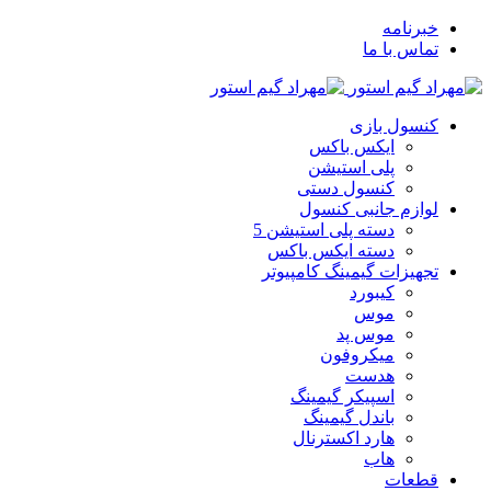
خبرنامه
تماس با ما
کنسول بازی
ایکس باکس
پلی استیشن
کنسول دستی
لوازم جانبی کنسول
دسته پلی استیشن 5
دسته ایکس باکس
تجهیزات گیمینگ کامپیوتر
کیبورد
موس
موس پد
میکروفون
هدست
اسپیکر گیمینگ
باندل گیمینگ
هارد اکسترنال
هاب
قطعات