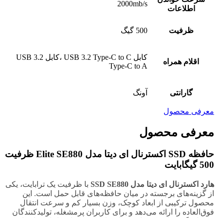
2000mb/s
اطلاعات
ظرفیت
500 گیگ
کابل USB 3.2 Type-C to C ،کابل USB 3.2
اقلام همراه
Type-C to A
گارانتی
آونگ
معرفی محصول
معرفی محصول
حافظه SSD اکسترنال ای دیتا مدل Elite SE880 ظرفیت
500 گیگابایت
هارد اکسترنال ای دیتا مدل SSD SE880
با ظرفیت یک ترابایت، یکی
از گزینه‌های برجسته در میان حافظه‌های قابل حمل است. این
محصول ترکیبی از ابعاد کوچک، وزن بسیار کم و سرعت انتقال
فوق‌العاده را ارائه می‌دهد و برای کاربران پرمشغله، تولیدکنندگان