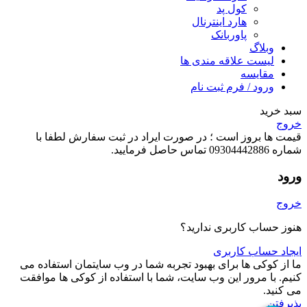
کول پد
هارد اینترنال
پاوربانک
وبلاگ
لیست علاقه مندی ها
مقایسه
ورود / فرم ثبت نام
سبد خرید
خروج
قیمت ها بروز است ؛ در صورت ایراد در ثبت سفارش لطفا با
شماره 09304442886 تماس حاصل فرمایید.
ورود
خروج
هنوز حساب کاربری ندارید؟
ایجاد حساب کاربری
ما از کوکی ها برای بهبود تجربه شما در وب سایتمان استفاده می
کنیم. با مرور این وب سایت، شما با استفاده از کوکی ها موافقت
می کنید.
پذیرفتن