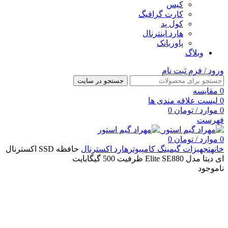
کیس
کارت گرافیگ
کول پد
هارد اینترنال
پاوربانک
وبلاگ
ورود / فرم ثبت نام
جستجو در سایت
0
مقایسه
0
لیست علاقه مندی ها
0
موارد
/
تومان
0
فهرست
0
موارد
/
تومان
0
خانه
تجهیزات گیمینگ کامپیوتر
هارد اکسترنال
حافظه SSD اکسترنال
ای دیتا مدل Elite SE880 ظرفیت 500 گیگابایت
ناموجود