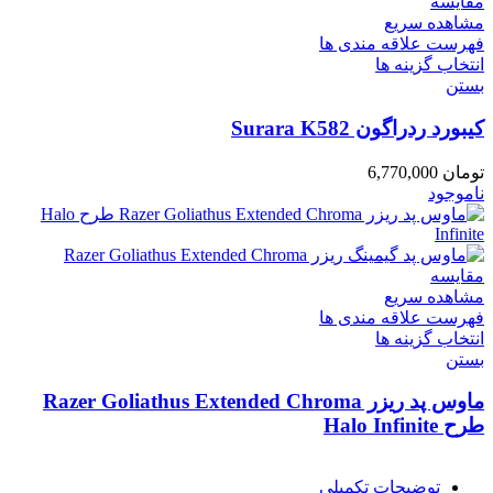
مقایسه
مشاهده سریع
فهرست علاقه مندی ها
انتخاب گزینه ها
بستن
کیبورد ردراگون Surara K582
تومان
6,770,000
ناموجود
مقایسه
مشاهده سریع
فهرست علاقه مندی ها
انتخاب گزینه ها
بستن
ماوس پد ریزر Razer Goliathus Extended Chroma
طرح Halo Infinite
توضیحات تکمیلی