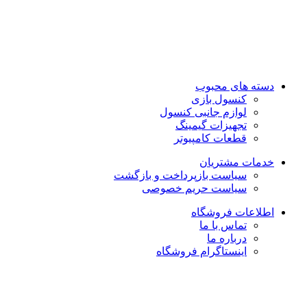
تماس با ما : 01333263359-09304442886
روزهای رسمی صبح ها از ساعت 10 الی 14 و بعد از ظهر از ساعت
17 الی 21
روزهای جمعه و تعطیل رسمی فروشگاه حضوری تعطیل می باشد
دسته های محبوب
کنسول بازی
لوازم جانبی کنسول
تجهیزات گیمینگ
قطعات کامپیوتر
خدمات مشتریان
سیاست بازپرداخت و بازگشت
سیاست حریم خصوصی
اطلاعات فروشگاه
تماس با ما
درباره ما
اینستاگرام فروشگاه