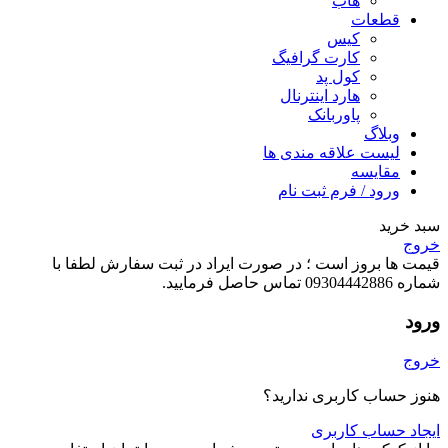
هاب
قطعات
کیس
کارت گرافیگ
کول پد
هارد اینترنال
پاوربانک
وبلاگ
لیست علاقه مندی ها
مقایسه
ورود / فرم ثبت نام
سبد خرید
خروج
قیمت ها بروز است ؛ در صورت ایراد در ثبت سفارش لطفا با
شماره 09304442886 تماس حاصل فرمایید.
ورود
خروج
هنوز حساب کاربری ندارید؟
ایجاد حساب کاربری