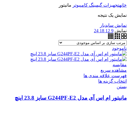
خانه
تجهیزات گیمینگ کامپیوتر
مانیتور
نمایش یک نتیجه
نمایش سایدبار
نمایش
9
12
18
24
ناموجود
مقایسه
مشاهده سریع
فهرست علاقه مندی ها
انتخاب گزینه ها
بستن
مانیتور ام اس آی مدل G244PF-E2 سایز 23.8 اینچ
فروشگاه ما
رشت ، سبزه میدان ، خیابان لاکانی ، مجتمع تجاری علاالدین ، واحد
3