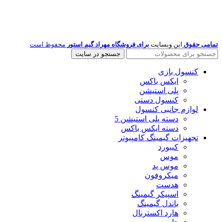
تمامی حقوق
این وبسایت
برای فروشگاه مهراد گیم استور
محفوظ است
جستجو در سایت
کنسول بازی
ایکس باکس
پلی استیشن
کنسول دستی
لوازم جانبی کنسول
دسته پلی استیشن 5
دسته ایکس باکس
تجهیزات گیمینگ کامپیوتر
کیبورد
موس
موس پد
میکروفون
هدست
اسپیکر گیمینگ
باندل گیمینگ
هارد اکسترنال