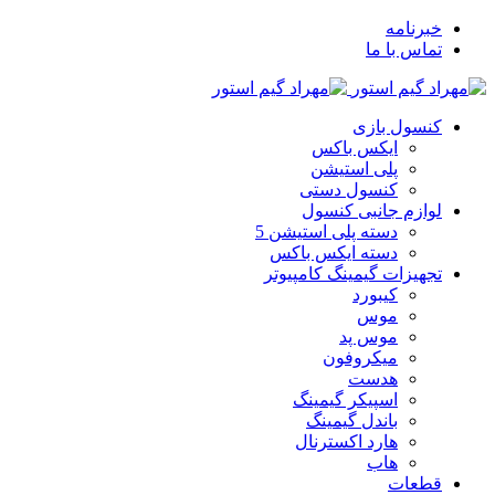
خبرنامه
تماس با ما
کنسول بازی
ایکس باکس
پلی استیشن
کنسول دستی
لوازم جانبی کنسول
دسته پلی استیشن 5
دسته ایکس باکس
تجهیزات گیمینگ کامپیوتر
کیبورد
موس
موس پد
میکروفون
هدست
اسپیکر گیمینگ
باندل گیمینگ
هارد اکسترنال
هاب
قطعات