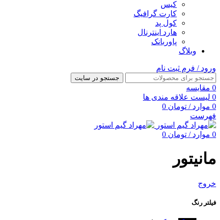
کیس
کارت گرافیگ
کول پد
هارد اینترنال
پاوربانک
وبلاگ
ورود / فرم ثبت نام
جستجو در سایت
0
مقایسه
0
لیست علاقه مندی ها
0
موارد
/
تومان
0
فهرست
0
موارد
/
تومان
0
مانیتور
خروج
فیلتر رنگ