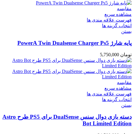
مقایسه
مشاهده سریع
فهرست علاقه مندی ها
انتخاب گزینه ها
بستن
پایه شارژ PowerA Twin Dualsense Charger Ps5
تومان
5,750,000
مقایسه
مشاهده سریع
فهرست علاقه مندی ها
انتخاب گزینه ها
بستن
دسته بازی دوال سنس DualSense برای PS5 طرح Astro
Bot Limited Edition