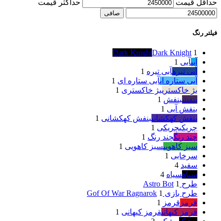
حداقل قیمت
حداكثر قيمت
صافی
فیلتر رنگ
Dark Knight
Dark Knight
1
آبی
آبی
1
آبی تیره
آبی تیره
1
آبی ستاره ای
آبی ستاره ای
1
بژ خاکستری
بژ خاکستری
1
بنفش
بنفش
1
بنفش آبی
1
بنفش کهکشانی
بنفش کهکشانی
1
چریکی
چریکی
1
چند رنگ
چند رنگ
1
سبز کاهویی
سبز کاهویی
1
سرخابی
1
سفید
4
سیاه
سیاه
4
طرح Astro Bot
1
طرح بازی Gof Of War Ragnarok
1
قرمز
قرمز
1
قرمز کیهانی
قرمز کیهانی
1