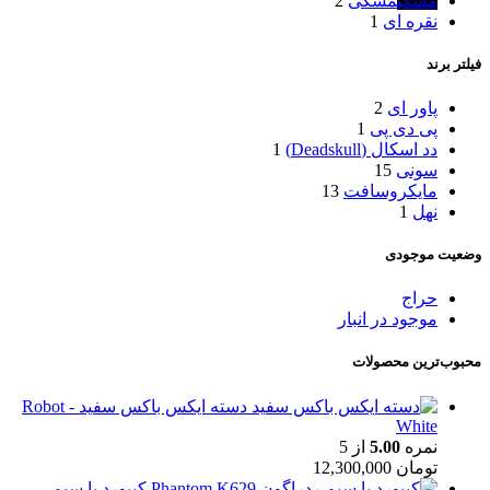
مشکی
مشکی
2
نقره ای
1
فیلتر برند
پاور ای
2
پی دی پی
1
دد اسکال (Deadskull)
1
سونی
15
مایکروسافت
13
نهل
1
وضعیت موجودی
حراج
موجود در انبار
محبوب‌ترین محصولات
دسته ایکس باکس سفید - Robot
White
نمره
5.00
از 5
تومان
12,300,000
کیبورد با سیم