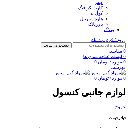
کیس
کارت گرافیگ
کول پد
هارد اینترنال
پاوربانک
وبلاگ
ورود / فرم ثبت نام
جستجو در سایت
0
مقایسه
0
لیست علاقه مندی ها
0
موارد
/
تومان
0
فهرست
0
موارد
/
تومان
0
لوازم جانبی کنسول
خروج
فیلتر قیمت