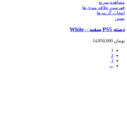
مشاهده سریع
فهرست علاقه مندی ها
انتخاب گزینه ها
بستن
دسته PS5 سفید – White
تومان
14,850,000
1
2
3
→
فروشگاه ما
رشت ، سبزه میدان ، خیابان لاکانی ، مجتمع تجاری علاالدین ، واحد
3
تماس با ما : 01333263359-09304442886
روزهای رسمی صبح ها از ساعت 10 الی 14 و بعد از ظهر از ساعت
17 الی 21
روزهای جمعه و تعطیل رسمی فروشگاه حضوری تعطیل می باشد