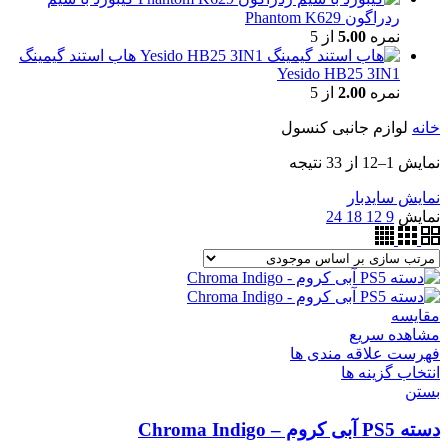
ردراگون Phantom K629
نمره
5.00
از 5
هاب استند گیمینگ
Yesido HB25 3IN1
نمره
2.00
از 5
خانه
لوازم جانبی کنسول
نمایش 1–12 از 33 نتیجه
نمایش سایدبار
نمایش
9
12
18
24
مقایسه
مشاهده سریع
فهرست علاقه مندی ها
انتخاب گزینه ها
بستن
دسته PS5 آبی کروم – Chroma Indigo