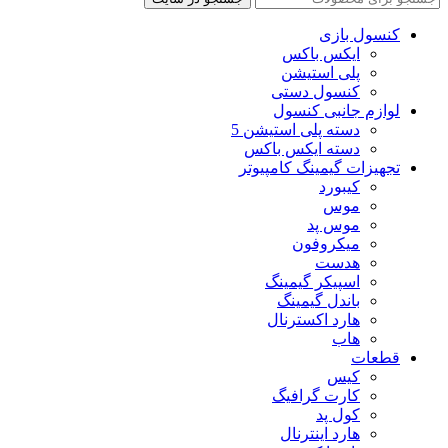
کنسول بازی
ایکس باکس
پلی استیشن
کنسول دستی
لوازم جانبی کنسول
دسته پلی استیشن 5
دسته ایکس باکس
تجهیزات گیمینگ کامپیوتر
کیبورد
موس
موس پد
میکروفون
هدست
اسپیکر گیمینگ
باندل گیمینگ
هارد اکسترنال
هاب
قطعات
کیس
کارت گرافیگ
کول پد
هارد اینترنال