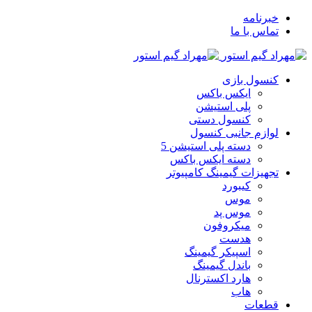
خبرنامه
تماس با ما
کنسول بازی
ایکس باکس
پلی استیشن
کنسول دستی
لوازم جانبی کنسول
دسته پلی استیشن 5
دسته ایکس باکس
تجهیزات گیمینگ کامپیوتر
کیبورد
موس
موس پد
میکروفون
هدست
اسپیکر گیمینگ
باندل گیمینگ
هارد اکسترنال
هاب
قطعات