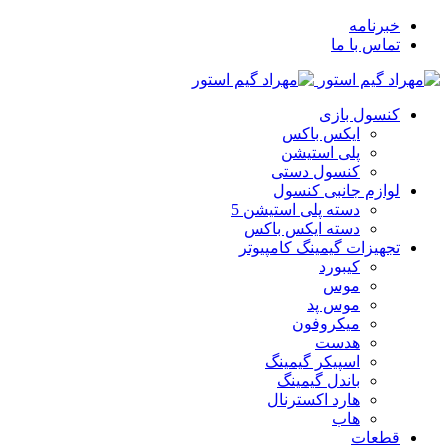
خبرنامه
تماس با ما
کنسول بازی
ایکس باکس
پلی استیشن
کنسول دستی
لوازم جانبی کنسول
دسته پلی استیشن 5
دسته ایکس باکس
تجهیزات گیمینگ کامپیوتر
کیبورد
موس
موس پد
میکروفون
هدست
اسپیکر گیمینگ
باندل گیمینگ
هارد اکسترنال
هاب
قطعات