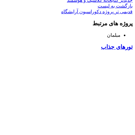
جدیدتر
کتابخانه کلاسیک و هوشمند
بازگشت به لیست
قدیمی تر
پروژه دکوراسیون آرایشگاه
پروژه های مرتبط
مبلمان
تورهای جذاب
فروشگاه ما
رشت ، سبزه میدان ، خیابان لاکانی ، مجتمع تجاری علاالدین ،
واحد 3
تماس با ما : 01333263359-09304442886
روزهای رسمی صبح ها از ساعت 10 الی 14 و بعد از ظهر از
ساعت 17 الی 21
روزهای جمعه و تعطیل رسمی فروشگاه حضوری تعطیل می
باشد