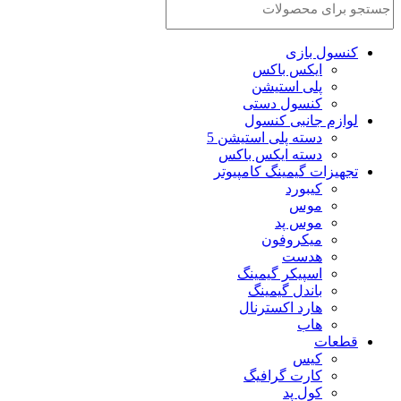
کنسول بازی
ایکس باکس
پلی استیشن
کنسول دستی
لوازم جانبی کنسول
دسته پلی استیشن 5
دسته ایکس باکس
تجهیزات گیمینگ کامپیوتر
کیبورد
موس
موس پد
میکروفون
هدست
اسپیکر گیمینگ
باندل گیمینگ
هارد اکسترنال
هاب
قطعات
کیس
کارت گرافیگ
کول پد